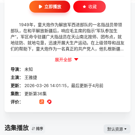
立即播放
收藏
1949年，童大炮作为解放军西进部队的一名指战员带领
部队，在和平解放新疆后，响应毛主席的指示“军队参加生
产”，军区命令驻疆广大指战员在天山南北按师、团布点，就
地驻防、就地屯垦，迅速开展大生产运动。在上级领导和战友
们的帮助下，童大炮作为一名真正的共产党人，他扎根新疆，
脱下军装拿起锄头，以“南泥湾精神”般的革命热情，和战友们
展开全部
一起投入到开荒、屯垦戍边的热火朝天的工作中去。童大炮和
战友李文治等，一起克服千难万险，成为了老一代兵团人的精
导演：
未知
神楷模，并培养了他们的二代、三代童建设、童心等兵团人在
主演：
王雅捷
建设新疆的过程中继续传承着兵团人的精神，讲述了三代兵团
人不忘初心、牢记使命、屯垦戍边的感人故事。
更新：
2026-03-26 14:01:15，最后更新于4月前
集数：
更新第36集
评价：
选集播放
默认资源
排序