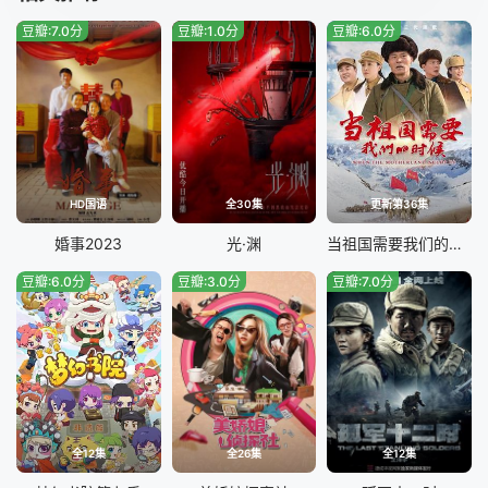
豆瓣:7.0分
豆瓣:1.0分
豆瓣:6.0分
HD国语
全30集
更新第36集
婚事2023
光·渊
当祖国需要我们的时候
豆瓣:6.0分
豆瓣:3.0分
豆瓣:7.0分
全12集
全26集
全12集