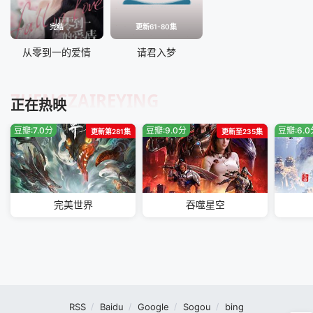
完结
更新61-80集
从零到一的爱情
请君入梦
ZHENGZAIREYING
正在热映
豆瓣:7.0分
豆瓣:9.0分
豆瓣:6.
更新第281集
更新至235集
完美世界
吞噬星空
RSS
Baidu
Google
Sogou
bing