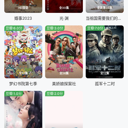
HD国语
全30集
更新第36集
婚事2023
光·渊
当祖国需要我们的时候
豆瓣:6.0分
豆瓣:3.0分
豆瓣:7.0分
全12集
全26集
全12集
梦幻书院第七季
美娇娘探案社
孤军十二时
豆瓣:1.0分
豆瓣:2.0分