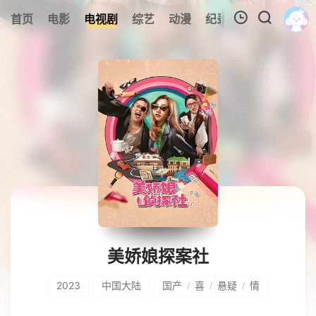
首页
电影
电视剧
综艺
动漫
纪录片
视频短片
我的观影记录
暂无观看影片的记录
美娇娘探案社
2023
中国大陆
国产
喜
悬疑
情
/
/
/