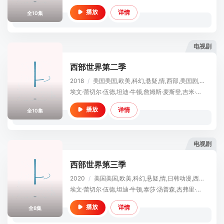
详情
播放
全10集
电视剧
西部世界第二季
2018
/
美国
美国,欧美,科幻,悬疑,情,西部,美国剧,欧美剧
埃文·蕾切尔·伍德,坦迪·牛顿,詹姆斯·麦斯登,吉米·辛普森,妲露拉·莱莉,卡佳·赫尔伯斯,艾德·哈里斯,乔纳森·塔克,杰弗里·怀特,路易斯·赫特哈姆,尼尔·杰克逊,古斯塔·斯卡斯加德,法瑞斯·法瑞斯,贝蒂·加布里埃尔,真田广之,本·巴恩斯,泰莎·汤普森,冈本多绪,茱莉亚·琼斯,扎恩·迈克拉农,卢克·海姆斯沃斯,西蒙·夸特曼,罗德里戈·桑托罗,史蒂文·奥格,菊地凛子,小克利夫顿·克林斯
详情
播放
全10集
电视剧
西部世界第三季
2020
/
美国
美国,欧美,科幻,悬疑,情,日韩动漫,西部,剧情,美国剧,欧美剧
埃文·蕾切尔·伍德,坦迪·牛顿,泰莎·汤普森,杰弗里·怀特,艾德·哈里斯,亚伦·保尔,卢克·海姆斯沃斯,丽娜·维特,汤米·弗拉纳根,文森特·卡索,莱昂纳多·吴,马歇尔·林奇,卡迪小子,真田广之,王盛德,托勒密·斯洛克姆,韦恩·佩雷,斯科特·康纳斯,弗雷德里克·基夫,戴维·贝尼奥夫,D·B·威斯
详情
播放
全8集