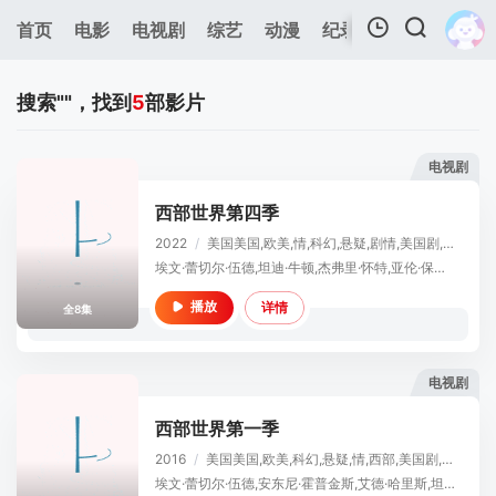
首页
电影
电视剧
综艺
动漫
纪录片
视频短片
我的观影记录
搜索"
"，找到
5
部影片
电视剧
西部世界第四季
2022
/
美国
美国,欧美,情,科幻,悬疑,剧情,美国剧,欧美剧
暂无观看影片的记录
埃文·蕾切尔·伍德,坦迪·牛顿,杰弗里·怀特,亚伦·保尔,艾德·哈里斯,詹姆斯·麦斯登,吴彦祖,曼尼·蒙塔纳,阿丽亚娜·德博斯,奥罗拉·佩里诺,吉姆·科迪·威廉姆斯,丽贝卡·拉迪西奇,Maynard Bagang,Brandon Sklenar,Cronin Cullen,Masashi Ishizuka,Mateo Montez
详情
播放
全8集
电视剧
西部世界第一季
2016
/
美国
美国,欧美,科幻,悬疑,情,西部,美国剧,欧美剧
埃文·蕾切尔·伍德,安东尼·霍普金斯,艾德·哈里斯,坦迪·牛顿,杰弗里·怀特,吉米·辛普森,詹姆斯·麦斯登,本·巴恩斯,英格丽德·波尔索·贝达尔,卢克·海姆斯沃斯,西瑟·巴比特·科努德森,安吉拉·萨拉弗安,珊农·沃德华德,西蒙·夸特曼,小克利夫顿·克林斯,罗德里戈·桑托罗,奥利弗·贝尔,莱昂纳多·吴,詹姆斯·兰德里·赫伯特,路易斯·赫特哈姆,杰弗里·丹尼尔·菲利普斯,泰莎·汤普森,米兰达·奥图,库里·格拉汉姆,凯尔·柏海莫,凯姬·迈克拉瑞,奥利维亚·梅,杰姬·摩尔,妲露拉·莱莉,史蒂文·奥格,罗比·史密斯