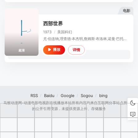
电影
西部世界
1973
/
美国
科幻
尤·伯连纳,理查德·本杰明,詹姆斯·布洛林,诺曼·巴托德,
详情
播放
超清
RSS
Baidu
Google
Sogou
bing
马猴动漫网-动漫电影电视剧在线播放本站所有内容均来自互联网分享站点所提供
的公开引用资源，未提供资源上传、存储服务