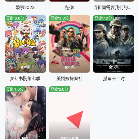
婚事2023
光·渊
当祖国需要我们的时候
豆瓣:6.0分
豆瓣:3.0分
豆瓣:7.0分
全12集
全26集
全12集
梦幻书院第七季
美娇娘探案社
孤军十二时
豆瓣:1.0分
豆瓣:2.0分
完结
更新61-80集