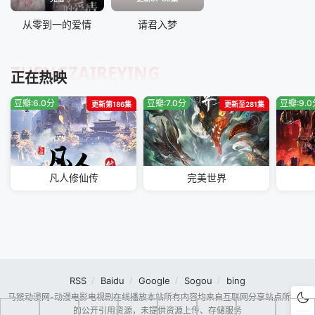
从零到一的爱情
请君入梦
ZHENGZAIREYING
正在热映
豆瓣:6.0分
豆瓣:7.0分
豆瓣:9.
更新第186集
更新至281集
凡人修仙传
完美世界
RSS
Baidu
Google
Sogou
bing
马猴动漫网-动漫电影电视剧在线播放本站所有内容均来自互联网分享站点所提供
的公开引用资源，未提供资源上传、存储服务