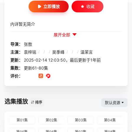
立即播放
收藏
内详暂无简介
展开全部
导演：
张敖
主演：
袁梓铭
/
/
/
吴季峰
/
/
/
温茉言
更新：
2025-02-14 12:03:50，最后更新于1年前
集数：
更新61-80集
评价：
选集播放
默认资源
排序
第01集
第02集
第03集
第04集
第05集
第06集
第07集
第08集