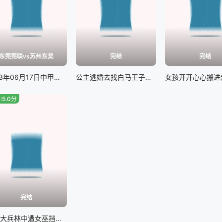
东莞莞联vs苏州东吴
完结
完结
2023年06月17日中甲联赛东莞莞联vs苏州东吴
公主逃婚去找白马王子，结果和野兽成了一对#我亲爱的怪物伙伴
:5.0分
完结
二战大兵林中遭女巫挡道，奇幻新片#猎战