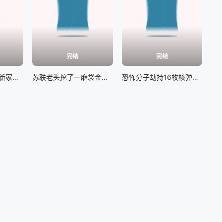
完结
完结
女孩开开心心搬进新家，没想到里面居然闹鬼#芬尼克
苏联老头挖了一麻袋金子，半路却遭纳粹抢夺追杀#永生战士
恐怖分子劫持16枚核弹袭击美军，美军展开终极拦截#终极拦截