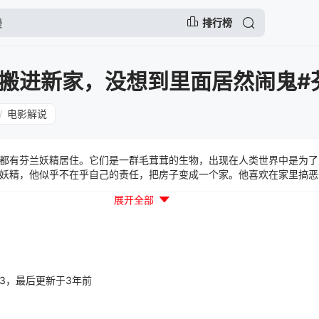
排行榜
搬进新家，没想到里面居然闹鬼#
电影解说
/
有芬兰妖精居住。它们是一群毛茸茸的生物，出现在人类世界中是为了
妖精，他似乎不在乎自己的责任，把房子变成一个家。他喜欢在家里搞恶
里待很长时间的原因。当一个新的家庭来到他的家时，一切都变了，芬尼
展开全部
斯蒂娜，令人费解的事情开始在城里发生。芬尼克和克莉丝汀是如此不同
座城市。
08:03，最后更新于3年前