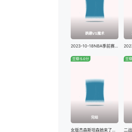
鹈鹕VS魔术
2023-10-18NBA季前赛鹈鹕VS魔术
豆瓣:5.0分
豆瓣
完结
女版杰森斯坦森她来了，请叫她螺丝刀女侠#特送