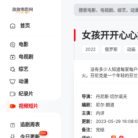
首页
女孩开开心心
电影
2022
俄罗斯
动画
电视剧
综艺
没有多少人知道每家每户都
火。芬尼克是一个年轻的芬兰
动漫
没有一个家庭愿意在他的房子
作用，他遇到了13岁的克里
纪录片
共同解开事件的谜团，拯救这
导演：
丹尼斯·切尔诺夫
编剧：
尼尔·朗道
视频短片
主演：
内详
更新：
2023-05-29 16:
追剧周表
备注：
完结
155
今日更新
评价：