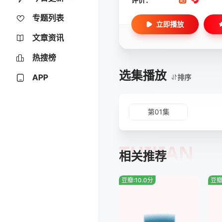
专题列表
立即播放
文章资讯
热搜榜
选集播放
APP
排序
第01集
TUIJIAN
相关推荐
豆瓣:10.0分
豆瓣