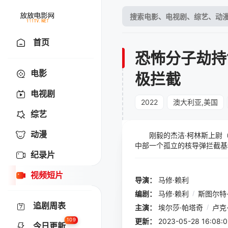
首页
恐怖分子劫持
电影
极拦截
电视剧
2022
澳大利亚,美国
综艺
动漫
刚毅的杰洁·柯林斯上尉（
中部一个孤立的核导弹拦截基
纪录片
饰）狭路相逢，凯塞尔是一名
多年的战术训练和军事专业知识
视频短片
nbsp; &nbsp; &nbsp; &nbsp
导演：
马修·赖利
sp; &nbsp; &nbsp; &nbsp; 
编剧：
马修·赖利
/
斯图尔特
p; &nbsp; &nbsp
追剧周表
人，监制团队包括马修·斯特里
主演：
埃尔莎·帕塔奇
/
卢克
根和彼得·D·格雷夫斯。主演
109
更新：
2023-05-28 16:
今日更新
斯和佐耶·卡里兹。