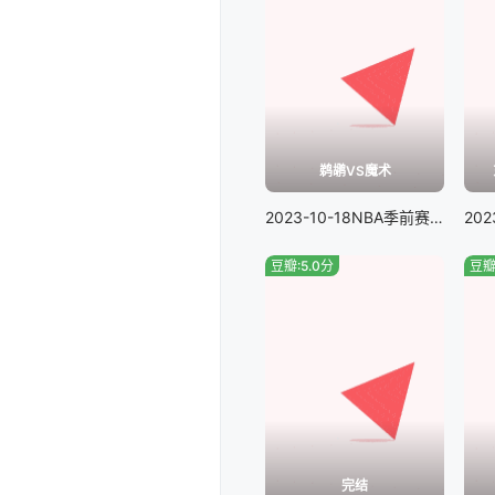
鹈鹕VS魔术
2023-10-18NBA季前赛鹈鹕VS魔术
豆瓣:5.0分
豆瓣
完结