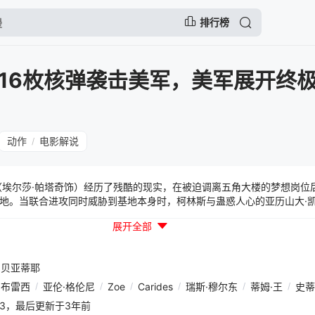
排行榜
16枚核弹袭击美军，美军展开终极
动作
电影解说
/
埃尔莎·帕塔奇饰）经历了残酷的现实，在被迫调离五角大楼的梦想岗位
地。当联合进攻同时威胁到基地本身时，柯林斯与蛊惑人心的亚历山大·凯
前美国军事情报官员，意图实施一项难以想象的计划。时间仅剩下几分钟
展开全部
来决定她可以信任谁，并阻止凯塞尔和他的秘密雇佣兵完成其扭曲且可怕的任
; &nbsp; &nbsp; &nbsp; &nbsp; &nbsp; &nbsp; &nbsp; &nbsp; &nbsp
&nbsp; &nbsp; &nbsp; &nbsp; &nbsp; &nbsp; &nbsp; &nbsp; &nbsp; 
·贝亚蒂耶
; 《终极拦截》由马修·赖利执导，马修·赖利和斯图尔特·贝亚蒂耶共同担任编剧
特、斯图尔特·贝亚蒂耶、克里斯·海姆斯沃斯、克里斯托弗·马普、罗伯特
·布雷西
/
亚伦·格伦尼
/
Zoe
/
Carides
/
瑞斯·穆尔东
/
蒂姆·王
/
史蒂
阵容包括亚伦·格伦尼、梅恩·梅塔、瑞斯·穆尔东、贝琳达·琼卜维、马库斯·
08:03，最后更新于3年前