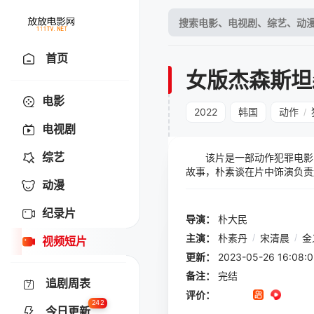
首页
女版杰森斯坦
电影
2022
韩国
动作
/
电视剧
综艺
该片是一部动作犯罪电影，
故事，朴素谈在片中饰演负责
动漫
纪录片
导演：
朴大民
主演：
朴素丹
/
宋清晨
/
金
视频短片
更新：
2023-05-26 16:
备注：
完结
追剧周表
评价：
242
今日更新