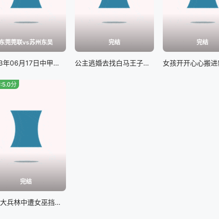
东莞莞联vs苏州东吴
完结
完结
2023年06月17日中甲联赛东莞莞联vs苏州东吴
公主逃婚去找白马王子，结果和野兽成了一对#我亲爱的怪物伙伴
:5.0分
完结
二战大兵林中遭女巫挡道，奇幻新片#猎战