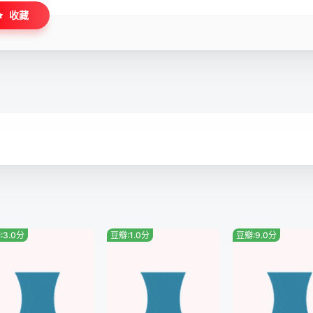
收藏
:3.0分
豆瓣:1.0分
豆瓣:9.0分