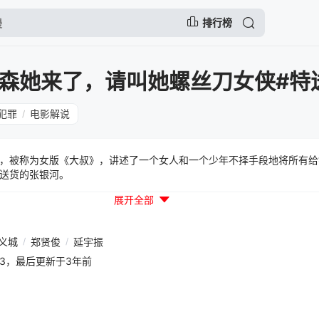
排行榜
森她来了，请叫她螺丝刀女侠#特
犯罪
电影解说
/
被称为女版《大叔》，讲述了一个女人和一个少年不择手段地将所有给
送货的张银河。
展开全部
义城
/
郑贤俊
/
延宇振
08:03，最后更新于3年前