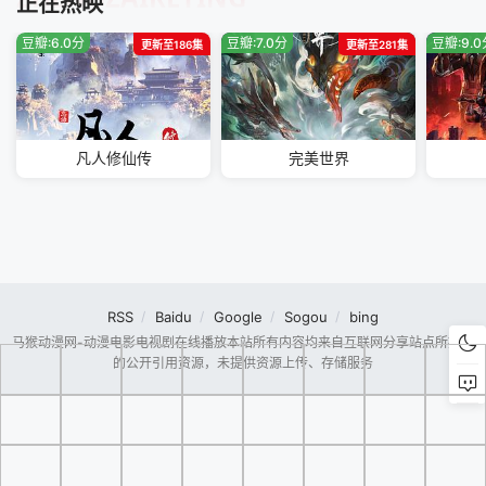
正在热映
豆瓣:6.0分
豆瓣:7.0分
豆瓣:9.
更新至186集
更新至281集
凡人修仙传
完美世界
RSS
Baidu
Google
Sogou
bing
马猴动漫网-动漫电影电视剧在线播放本站所有内容均来自互联网分享站点所提供
的公开引用资源，未提供资源上传、存储服务