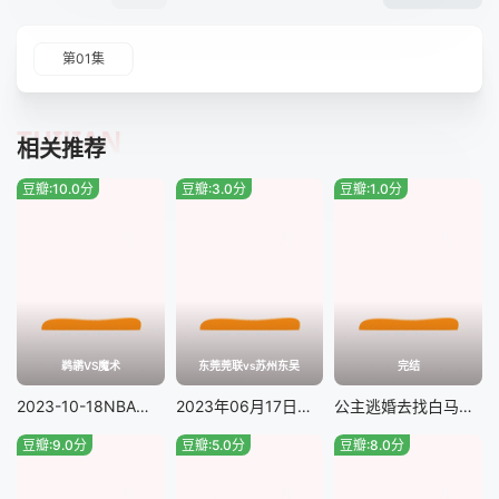
第01集
TUIJIAN
相关推荐
豆瓣:10.0分
豆瓣:3.0分
豆瓣:1.0分
鹈鹕VS魔术
东莞莞联vs苏州东吴
完结
2023-10-18NBA季前赛鹈鹕VS魔术
2023年06月17日中甲联赛东莞莞联vs苏州东吴
公主逃婚去找白马王子，结果和野兽成了一对#我亲爱的怪物伙伴
豆瓣:9.0分
豆瓣:5.0分
豆瓣:8.0分