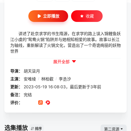
立即播放
收藏
讲述了赴京求学的书生隋源，在求学的路上误入锦鲤鱼妖
江小虞的“鸳鸯火锅”陷阱并与她相知相爱的故事。故事以长江
为轴线，重新解读了火锅文化，营造出了一个奇诡绚丽的妖物
世界
展开全部
导演：
胡天柒月
主演：
安唯绫
/
林柏叡
/
李丞汐
更新：
2023-05-19 16:08:03，最后更新于3年前
备注：
完结
评价：
选集播放
第二资源
排序