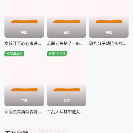
完结
完结
完结
女孩开开心心搬进新家，没想到里面居然闹鬼#芬尼克
苏联老头挖了一麻袋金子，半路却遭纳粹抢夺追杀#永生战士
恐怖分子劫持16枚核弹袭击美军，美军展开终极拦截#终极拦截
豆瓣:5.0分
豆瓣:5.0分
完结
完结
女版杰森斯坦森她来了，请叫她螺丝刀女侠#特送
二战大兵林中遭女巫挡道，奇幻新片#猎战
ZHENGZAIREYING