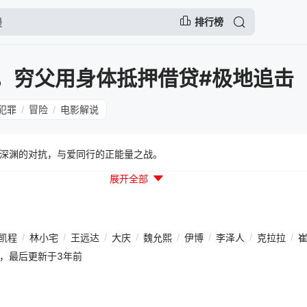
排行榜
U，穷父用身体抵押借贷#极地追击
犯罪
冒险
电影解说
/
/
渊的对抗，与爱同行的正能量之战。
展开全部
凯程
/
林小宅
/
王远达
/
大庆
/
魏允熙
/
伊博
/
李泽人
/
克拉拉
/
11:27，最后更新于3年前