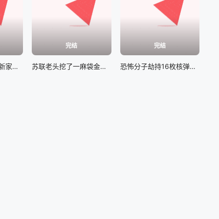
完结
完结
女孩开开心心搬进新家，没想到里面居然闹鬼#芬尼克
苏联老头挖了一麻袋金子，半路却遭纳粹抢夺追杀#永生战士
恐怖分子劫持16枚核弹袭击美军，美军展开终极拦截#终极拦截