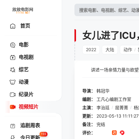
首页
女儿进了IC
电影
2022
大陆
动作
/
电视剧
综艺
讲述一场亲情力量与欲望深
动漫
导演：
韩冠华
纪录片
编剧：
工凡心编剧工作室
视频短片
主演：
李治廷
/
屈菁菁
/
杨
更新：
2023-05-13 11:
备注：
完结
追剧周表
评价：
155
今日更新