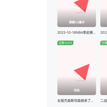
鹈鹕VS魔术
2023-10-18NBA季前赛鹈鹕VS魔术
豆瓣:5.0分
豆瓣
完结
女版杰森斯坦森她来了，请叫她螺丝刀女侠#特送