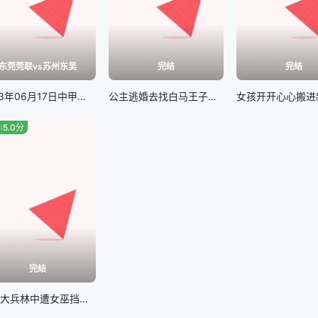
东莞莞联vs苏州东吴
完结
完结
2023年06月17日中甲联赛东莞莞联vs苏州东吴
公主逃婚去找白马王子，结果和野兽成了一对#我亲爱的怪物伙伴
:5.0分
完结
二战大兵林中遭女巫挡道，奇幻新片#猎战