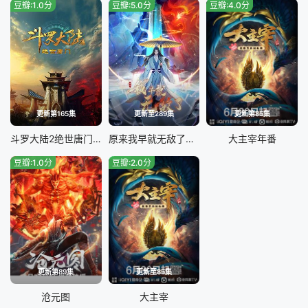
豆瓣:1.0分
豆瓣:5.0分
豆瓣:4.0分
更新第165集
更新至289集
更新第85集
斗罗大陆2绝世唐门2023
原来我早就无敌了动态漫画
大主宰年番
豆瓣:1.0分
豆瓣:2.0分
更新第89集
更新至85集
沧元图
大主宰