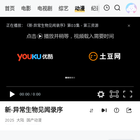
首页
电影
电视剧
综艺
动漫
纪录片
视频短片
我的观影记录
正在播放：《新·异常生物见闻录序》第03集 - 第三资源
提醒
请勿相信视频中广告,以免上当受骗.
技巧
如遇视频无法播放,或播放速度慢,可切换其他资源播放.
收藏
马猴动漫网-动漫电影电视剧在线播放网址：
https://mhsjo.com/ ,记得收藏哟～
暂无观看影片的记录
新·异常生物见闻录序
2025
大陆
国产动漫