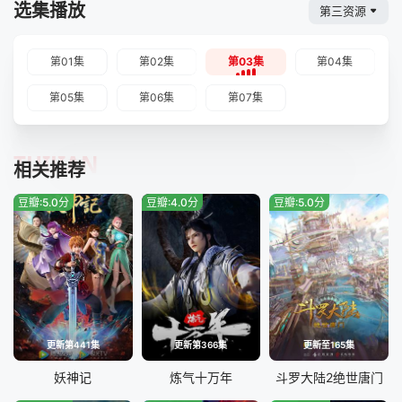
选集播放
第三资源
第01集
第02集
第03集
第04集
第05集
第06集
第07集
TUIJIAN
相关推荐
豆瓣:5.0分
豆瓣:4.0分
豆瓣:5.0分
更新第441集
更新第366集
更新至165集
妖神记
炼气十万年
斗罗大陆2绝世唐门