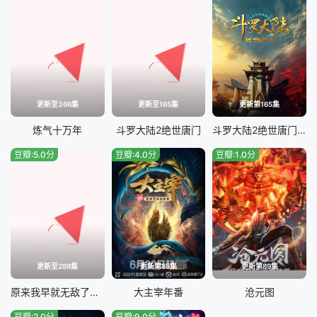
第49集
第50集
第51集
第52集
第53集
第54集
第55集
第56集
第57集
第58集
第59集
第60集
第61集
第62集
第63集
第64集
更新至366集
更新至165集
更新第165集
第65集
第66集
第67集
第68集
炼气十万年
斗罗大陆2绝世唐门
斗罗大陆2绝世唐门2023
第69集
第70集
第71集
第72集
豆瓣:5.0分
豆瓣:4.0分
豆瓣:1.0分
第73集
第74集
第75集
第76集
第77集
第78集
第79集
第80集
第81集
第82集
第83集
第84集
第85集
第86集
第87集
第88集
更新至289集
更新第85集
更新第89集
第89集
第90集
第91集
第92集
原来我早就无敌了动态漫画
大主宰年番
沧元图
豆瓣:2.0分
豆瓣:9.0分