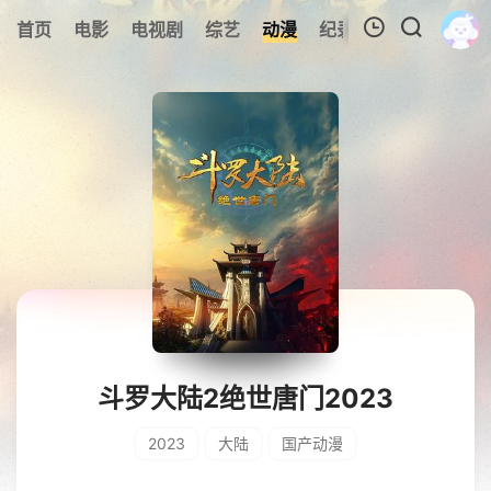
首页
电影
电视剧
综艺
动漫
纪录片
视频短片
我的观影记录
暂无观看影片的记录
斗罗大陆2绝世唐门2023
2023
大陆
国产动漫