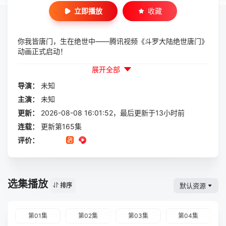
立即播放
收藏
你我皆唐门，生在绝世中——腾讯视频《斗罗大陆绝世唐门》
动画正式启动！
展开全部
导演：
未知
主演：
未知
更新：
2026-08-08 16:01:52，最后更新于13小时前
连载：
更新第165集
评价：
选集播放
默认资源
排序
第01集
第02集
第03集
第04集