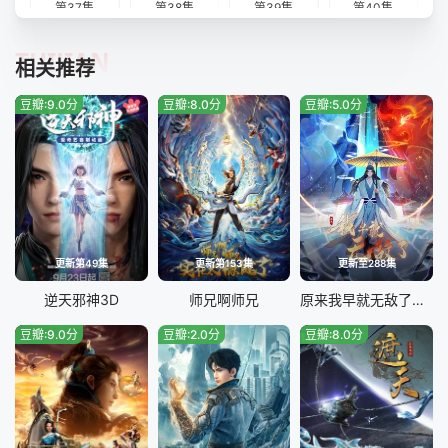
第37集
第38集
第39集
第40集
第41集
第42集
第43集
第44集
TUIJIAN
相关推荐
第45集
第46集
第47集
第48集
豆瓣:9.0分
豆瓣:8.0分
豆瓣:5.0分
第49集
第50集
第51集
第52集
第53集
第54集
第55集
第56集
第57集
第58集
第59集
第60集
第61集
第62集
第63集
第64集
更新第49集
更新第153集
更新至288集
第65集
第66集
第67集
第68集
逆天邪神3D
师兄啊师兄
原来我早就无敌了动态漫画
第69集
第70集
第71集
第72集
豆瓣:9.0分
豆瓣:2.0分
豆瓣:8.0分
第73集
第74集
第75集
第76集
第77集
第78集
第79集
第80集
第81集
第82集
第83集
第84集