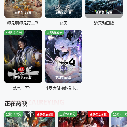
第85集
第86集
第87集
第88集
更新至153集
更新至174集
更新第174集
第89集
第90集
第91集
第92集
师兄啊师兄第二季
遮天
遮天动画版
豆瓣:4.0分
豆瓣:8.0分
第93集
第94集
第95集
第96集
第97集
第98集
第99集
第100集
第101集
第102集
第103集
更新第365集
更新至198集
炼气十万年
斗罗大陆4终极斗罗动态漫画
ZHENGZAIREYING
正在热映
豆瓣:7.0分
豆瓣:9.0分
豆瓣:6.
更新第281集
更新至235集