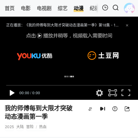
首页
电影
电视剧
综艺
动漫
纪录片
视频短片
我的观影记录
正在播放：《我的师傅每到大限才突破动态漫画第一季》第18集 - 1080p
提醒
请勿相信视频中广告,以免上当受骗.
技巧
如遇视频无法播放,或播放速度慢,可切换其他资源播放.
收藏
马猴动漫网-动漫电影电视剧在线播放网址：
https://mhsjo.com/ ,记得收藏哟～
暂无观看影片的记录
我的师傅每到大限才突破
动态漫画第一季
2025
大陆
冒险
/
热血