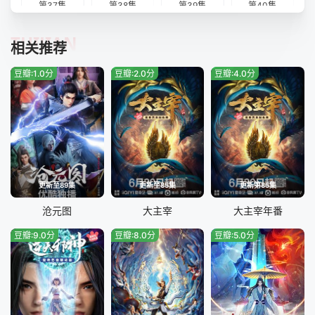
第37集
第38集
第39集
第40集
第41集
第42集
第43集
第44集
TUIJIAN
相关推荐
第45集
第46集
第47集
第48集
豆瓣:1.0分
豆瓣:2.0分
豆瓣:4.0分
第49集
第50集
第51集
第52集
第53集
第54集
第55集
第56集
第57集
第58集
第59集
第60集
第61集
第62集
第63集
第64集
更新至89集
更新至85集
更新第85集
第65集
第66集
第67集
第68集
沧元图
大主宰
大主宰年番
第69集
第70集
第71集
第72集
豆瓣:9.0分
豆瓣:8.0分
豆瓣:5.0分
第73集
第74集
第75集
第76集
第77集
第78集
第79集
第80集
第81集
第82集
第83集
第84集