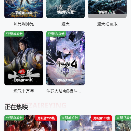
第85集
第86集
第87集
第88集
更新第153集
更新至174集
更新第174集
第89集
第90集
第91集
第92集
师兄啊师兄
遮天
遮天动画版
豆瓣:4.0分
豆瓣:8.0分
第93集
更新第365集
更新至198集
炼气十万年
斗罗大陆4终极斗罗动态漫画
ZHENGZAIREYING
正在热映
豆瓣:9.0分
豆瓣:6.0分
豆瓣:7.0
更新至235集
更新第185集