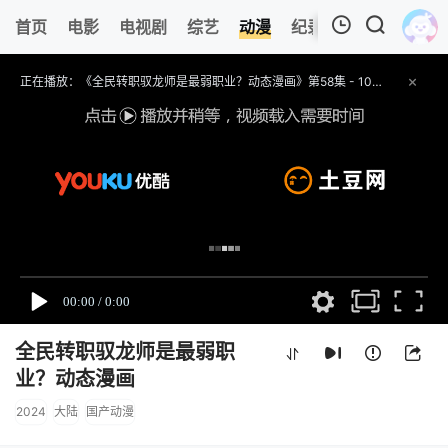
首页
电影
电视剧
综艺
动漫
纪录片
视频短片
我的观影记录
正在播放：《全民转职驭龙师是最弱职业？动态漫画》第58集 - 1080p
提醒
请勿相信视频中广告,以免上当受骗.
技巧
如遇视频无法播放,或播放速度慢,可切换其他资源播放.
收藏
马猴动漫网-动漫电影电视剧在线播放网址：
https://mhsjo.com/ ,记得收藏哟～
暂无观看影片的记录
全民转职驭龙师是最弱职
业？动态漫画
2024
大陆
国产动漫