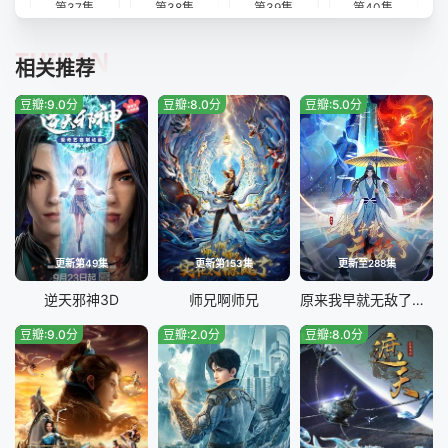
第37集
第38集
第39集
第40集
第41集
第42集
第43集
第44集
TUIJIAN
相关推荐
第45集
第46集
第47集
第48集
豆瓣:9.0分
豆瓣:8.0分
豆瓣:5.0分
第49集
第50集
第51集
第52集
第53集
第54集
第55集
第56集
第57集
第58集
第59集
第60集
第61集
第62集
第63集
第64集
更新第49集
更新第153集
更新至288集
第65集
第66集
第67集
第68集
逆天邪神3D
师兄啊师兄
原来我早就无敌了动态漫画
第69集
第70集
第71集
第72集
豆瓣:9.0分
豆瓣:2.0分
豆瓣:8.0分
第73集
第74集
第75集
第76集
第77集
第78集
第79集
第80集
第81集
第82集
第83集
第84集