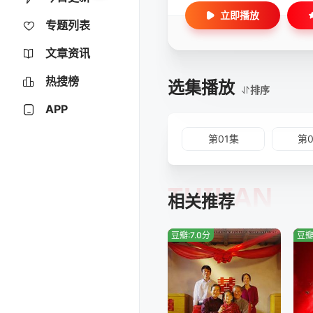
立即播放
专题列表
文章资讯
热搜榜
选集播放
排序
APP
第01集
第
TUIJIAN
相关推荐
豆瓣:7.0分
豆瓣