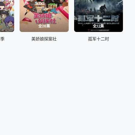
全26集
全12集
七季
美娇娘探案社
孤军十二时