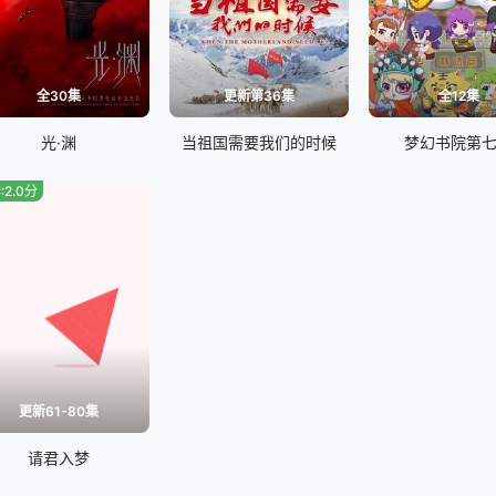
全30集
更新第36集
全12集
光·渊
当祖国需要我们的时候
梦幻书院第
:2.0分
更新61-80集
请君入梦