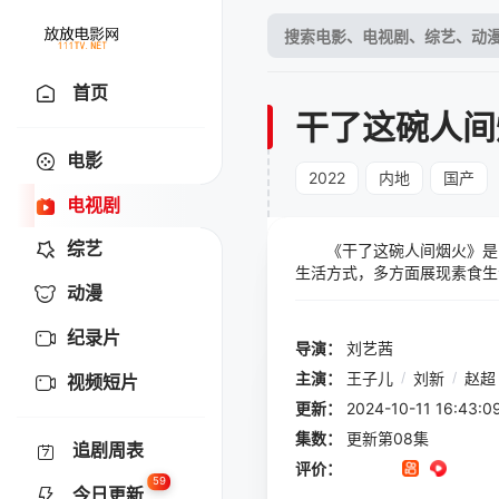
首页
干了这碗人间
电影
2022
内地
国产
电视剧
综艺
《干了这碗人间烟火》是国内
生活方式，多方面展现素食生
动漫
所拍摄的人物大多是普通平凡
片不批判、不说教，素食本身
纪录片
导演：
刘艺茜
主演：
王子儿
/
刘新
/
赵超
视频短片
更新：
2024-10-11 16:
集数：
更新第08集
追剧周表
评价：
59
今日更新