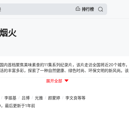
排行榜
烟火
首档聚焦美味素食的11集系列纪录片，该片走访全国将近20个城市
活的丰富多彩，探索了一种自然健康、绿色时尚、环保文明的新风尚。该
的人，他们真诚、朴实、善良，热爱生活，谱写了一曲曲温暖乐观的人间
展开全部
就有独立存在的价值和意义，不需要依赖任何宗教。
/
李振基
/
吕博
/
光雅
/
颜蒙婷
/
李文良等等
43:09，最后更新于1年前