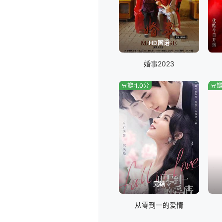
HD国语
婚事2023
豆瓣:1.0分
豆瓣
完结
从零到一的爱情