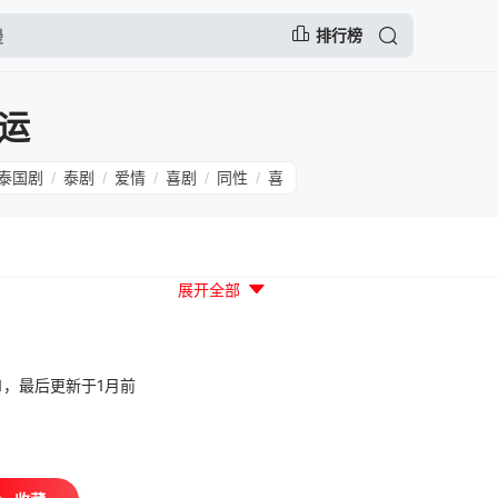
排行榜
运
泰国剧
泰剧
爱情
喜剧
同性
喜
/
/
/
/
/
展开全部
03:11，最后更新于1月前