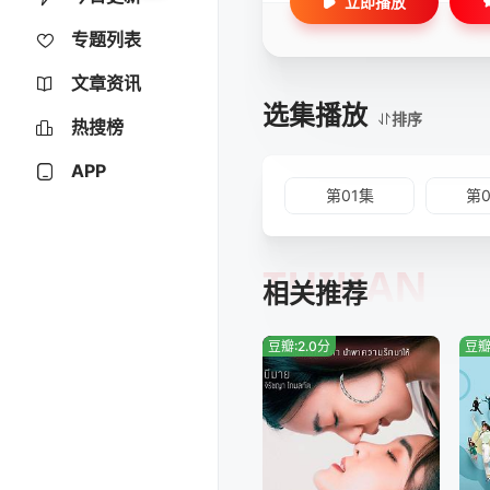
立即播放
专题列表
文章资讯
选集播放
排序
热搜榜
APP
第01集
第
TUIJIAN
相关推荐
豆瓣:2.0分
豆瓣