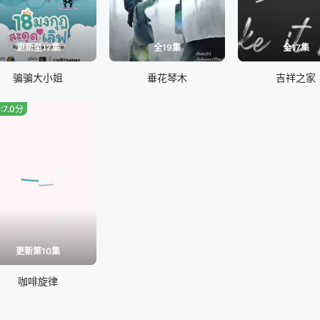
更新至17集
全19集
全17集
骗骗大小姐
垂花琴木
吉祥之家
:7.0分
更新第10集
咖啡旋律