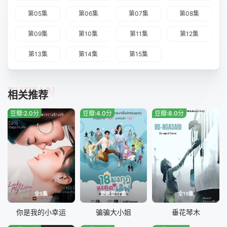
第05集
第06集
第07集
第08集
第09集
第10集
第11集
第12集
第13集
第14集
第15集
TUIJIAN
相关推荐
豆瓣:2.0分
豆瓣:4.0分
豆瓣:8.0分
全5集
更新至17集
全19集
你是我的小幸运
骗骗大小姐
垂花琴木