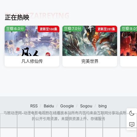
ZHENGZAIREYING
正在热映
豆瓣:6.0分
豆瓣:7.0分
豆瓣:9.
更新至186集
更新至281集
凡人修仙传
完美世界
RSS
Baidu
Google
Sogou
bing
马猴动漫网-动漫电影电视剧在线播放本站所有内容均来自互联网分享站点所提供
的公开引用资源，未提供资源上传、存储服务