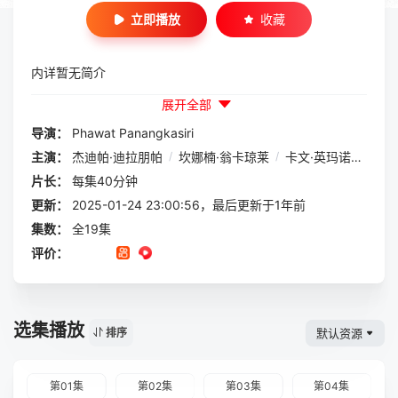
立即播放
收藏
内详暂无简介
展开全部
导演：
Phawat Panangkasiri
主演：
杰迪帕·迪拉朋帕
/
坎娜楠·翁卡琼莱
/
卡文·英玛诺泰
/
纳
片长：
每集40分钟
更新：
2025-01-24 23:00:56，最后更新于1年前
集数：
全19集
评价：
选集播放
默认资源
排序
第01集
第02集
第03集
第04集