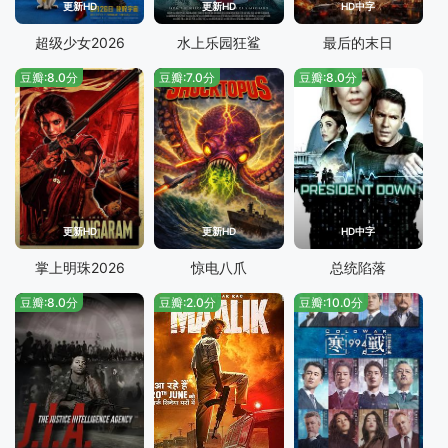
更新HD
更新HD
HD中字
超级少女2026
水上乐园狂鲨
最后的末日
豆瓣:8.0分
豆瓣:7.0分
豆瓣:8.0分
更新HD
更新HD
HD中字
掌上明珠2026
惊电八爪
总统陷落
豆瓣:8.0分
豆瓣:2.0分
豆瓣:10.0分