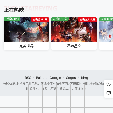
ZHENGZAIREYING
正在热映
豆瓣:7.0分
豆瓣:9.0分
豆瓣:6.
更新至281集
更新至235集
完美世界
吞噬星空
RSS
Baidu
Google
Sogou
bing
马猴动漫网-动漫电影电视剧在线播放本站所有内容均来自互联网分享站点所提供
的公开引用资源，未提供资源上传、存储服务