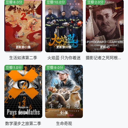
豆瓣:8.0分
豆瓣:10.0分
豆瓣:2.0分
更新第01集
更新第09集
更新HD
生活如沸第二季
火焰蓝·只为你着迷
摄影记者之死阿根廷黑金政治
豆瓣:1.0分
豆瓣:9.0分
全10集
全3集
数学漫步之旅第二季
生命奇观