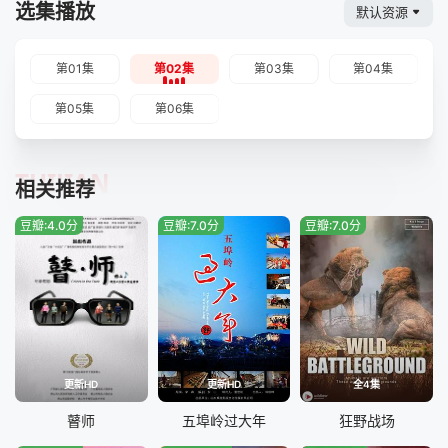
选集播放
默认资源
第01集
第02集
第03集
第04集
第05集
第06集
TUIJIAN
相关推荐
豆瓣:4.0分
豆瓣:7.0分
豆瓣:7.0分
更新HD
更新HD
全4集
瞽师
五埠岭过大年
狂野战场