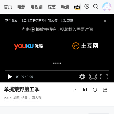
首页
电影
电视剧
综艺
动漫
纪录片
视频短片
我的观影记录
正在播放：《单挑荒野第五季》第02集 - 默认资源
提醒
请勿相信视频中广告,以免上当受骗.
技巧
如遇视频无法播放,或播放速度慢,可切换其他资源播放.
收藏
马猴动漫网-动漫电影电视剧在线播放网址：
https://mhsjo.com/ ,记得收藏哟～
暂无观看影片的记录
单挑荒野第五季
2017
美国
纪录
/
真人秀