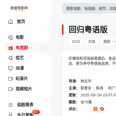
首页
回归粤语版
电影
2022
大陆
港剧
/
电视剧
综艺
区耀祖和邓丽娟离婚后，各自
店，更为争夺粤德居品牌，不
动漫
两地，南辕北辙，难免磨擦，
廿五年来的起起跌跌，明白原
纪录片
导演：
林志华
主演：
郭晋安
/
陈炜
/
何广
视频短片
更新：
2025-08-30 23:
集数：
全15集
追剧周表
评价：
240
今日更新