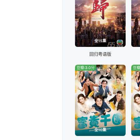
全15集
回归粤语版
豆瓣:3.0分
豆瓣
全10集