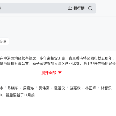
排行榜
香港
在中港两地经营粤德居，多年来相安无事，直至香港特区回归廿五周年，
惜与耀祖对簿公堂。幼子家健参加大湾区创业比赛，遇上担任导师的兄长
但血浓于水，加深彼此认识后，重建深厚亲情，携手研发出高科技虚拟技
展开全部
来一直关心对方，二人冰释前嫌，一家四口终得以团聚。
沛
/
陈晓华
/
周嘉洛
/
吴伟豪
/
戴祖仪
/
游嘉欣
/
林正峰
/
林智乐
01:50，最后更新于11月前