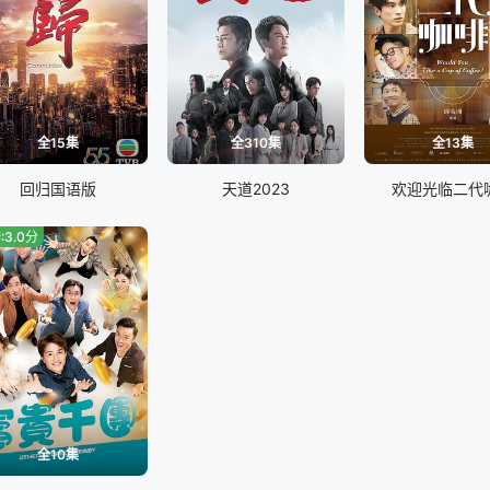
全15集
全310集
全13集
回归国语版
天道2023
欢迎光临二代
:3.0分
全10集