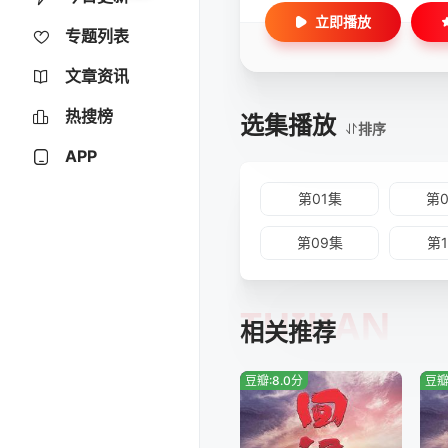
立即播放
专题列表
文章资讯
热搜榜
选集播放
排序
APP
第01集
第
第09集
第
TUIJIAN
相关推荐
豆瓣:8.0分
豆瓣