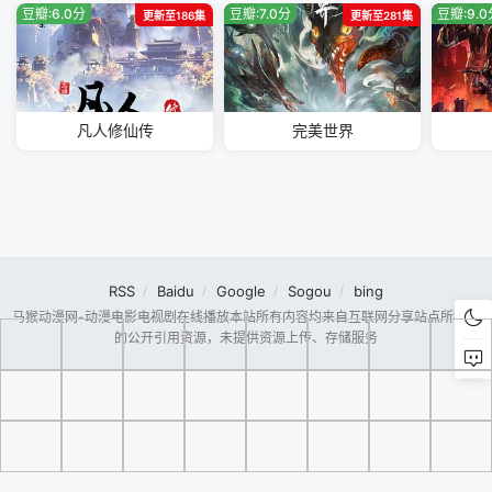
豆瓣:6.0分
豆瓣:7.0分
豆瓣:9.
更新至186集
更新至281集
凡人修仙传
完美世界
RSS
Baidu
Google
Sogou
bing
马猴动漫网-动漫电影电视剧在线播放本站所有内容均来自互联网分享站点所提供
的公开引用资源，未提供资源上传、存储服务