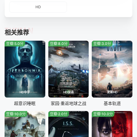
HD
TUIJIAN
相关推荐
豆瓣:5.0分
豆瓣:8.0分
豆瓣:3.0分
HD中字
HD国语
更新HD
超意识睡眠
家园·重返地球之战
基本轨道
豆瓣:10.0分
豆瓣:2.0分
豆瓣:10.0分