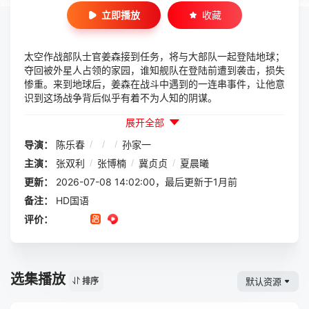
立即播放
收藏
太空作战部队士官姜森接到任务，将与大部队一起登陆地球；
夺回被外星人占领的家园，谁知舰队在登陆前遭到袭击，损失
惨重。来到地球后，姜森在战斗中遇到的一连串事件，让他意
识到这场战争背后似乎有着不为人知的阴谋。
展开全部
导演：
陈乐春
/
/
/
孙家一
主演：
张双利
/
张博楠
/
冀贞贞
/
夏晨曦
更新：
2026-07-08 14:02:00，最后更新于1月前
备注：
HD国语
评价：
选集播放
默认资源
排序