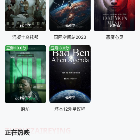
HD中字
HD中字
更新HD
混凝土乌托邦
国际空间站2023
恶魔心灵
豆瓣:10.0分
豆瓣:8.0分
HD中字
HD中字
磨坊
坏本12外星议程
ZHENGZAIREYING
正在热映