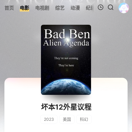
首页
电影
电视剧
综艺
动漫
纪录片
视频短片
我的观影记录
暂无观看影片的记录
坏本12外星议程
2023
美国
科幻