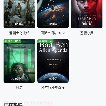
HD中字
HD中字
更新HD
混凝土乌托邦
国际空间站2023
恶魔心灵
豆瓣:10.0分
豆瓣:8.0分
HD中字
HD中字
磨坊
坏本12外星议程
ZHENGZAIREYING
正在热映