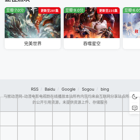
豆瓣:7.0分
豆瓣:9.0分
豆瓣:6.
更新至281集
更新至235集
完美世界
吞噬星空
RSS
Baidu
Google
Sogou
bing
马猴动漫网-动漫电影电视剧在线播放本站所有内容均来自互联网分享站点所提供
的公开引用资源，未提供资源上传、存储服务