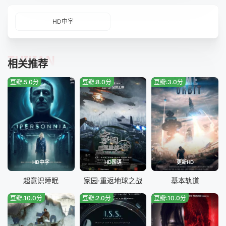
HD中字
TUIJIAN
相关推荐
豆瓣:5.0分
豆瓣:8.0分
豆瓣:3.0分
HD中字
HD国语
更新HD
超意识睡眠
家园·重返地球之战
基本轨道
豆瓣:10.0分
豆瓣:2.0分
豆瓣:10.0分