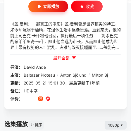
立即播放
收藏
《盖·曼利：一部真正的电影》盖·曼利曾是世界顶尖的特工，
如今却沉溺于酒精，在退休生活中逐渐堕落。直到某天，他的
前上司巴克·卡什将他召回，执行最后一项任务——刺杀巴克
的亲弟弟里奇·卡什，阻止他当选为市长，从而阻止他成为世
界上最有权势的人！混乱、灾难与毁灭接踵而至……盖能完成
任务，还是会被他最爱的酒保分散注意力？
展开全部
导演：
David Ande
主演：
Baltazar Ploteau
/
Anton Sjölund
/
Milton Bj
更新：
2025-05-21 15:01:30，最后更新于1年前
备注：
HD中字
评价：
选集播放
1080p
排序