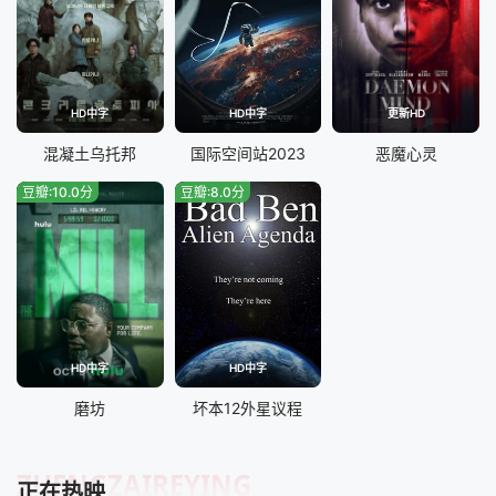
HD中字
HD中字
更新HD
混凝土乌托邦
国际空间站2023
恶魔心灵
豆瓣:10.0分
豆瓣:8.0分
HD中字
HD中字
磨坊
坏本12外星议程
ZHENGZAIREYING
正在热映