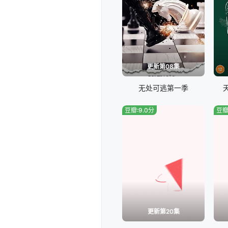
更新第08集
无处可逃第一季
豆瓣:9.0分
豆瓣
更新第20集