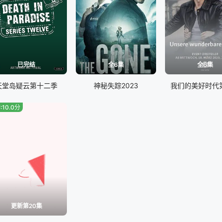
已完结
全6集
全6集
天堂岛疑云第十二季
神秘失踪2023
我们的美好时代
:10.0分
更新第20集