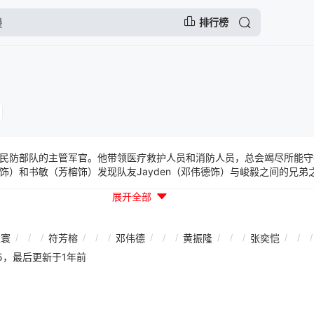
排行榜
防部队的主管军官。他带领医疗救护人员和消防人员，总会竭尽所能守
饰）和书敏（芳榕饰）发现队友Jayden（邓伟德饰）与峻毅之间的兄弟
和Jayden产生情愫。
展开全部
楚寰
/
/
/
符芳榕
/
/
/
邓伟德
/
/
/
黄振隆
/
/
/
张奕恺
/
/
/
57:05，最后更新于1年前