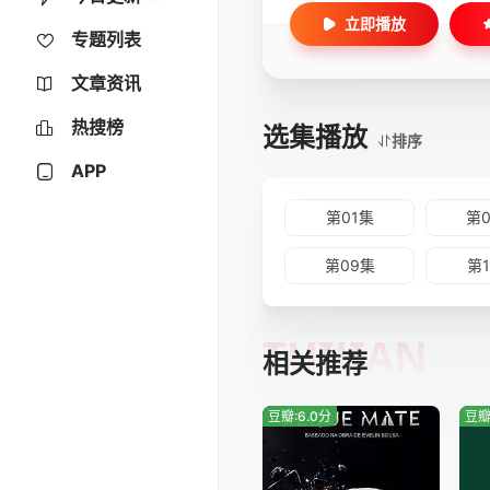
立即播放
专题列表
文章资讯
热搜榜
选集播放
排序
APP
第01集
第
第09集
第
TUIJIAN
相关推荐
豆瓣:6.0分
豆瓣