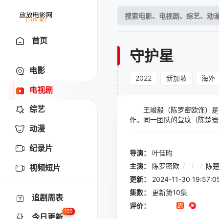
首页
守护星
电影
2022
新加坡
海外
电视剧
综艺
王峻毅（陈罗密欧饰）是民
作。同一团队的萱玟（陈楚寰
动漫
出缘由，意外地在过程成与峻毅
纪录片
导演：
叶佳昀
主演：
陈罗密欧
/
/
/
陈
视频短片
更新：
2024-11-30 19:
集数：
更新第10集
追剧周表
评价：
155
今日更新