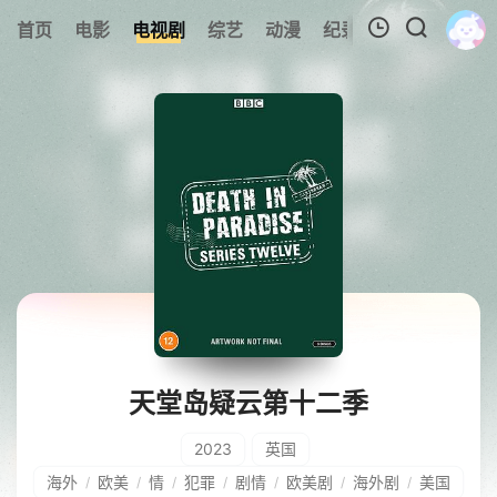
首页
电影
电视剧
综艺
动漫
纪录片
视频短片
我的观影记录
暂无观看影片的记录
天堂岛疑云第十二季
2023
英国
海外
欧美
情
犯罪
剧情
欧美剧
海外剧
美国
/
/
/
/
/
/
/