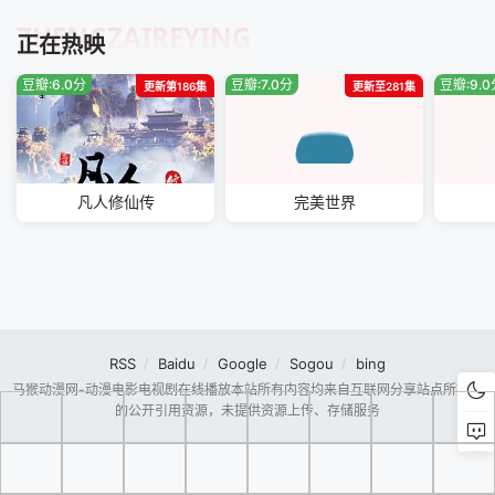
ZHENGZAIREYING
正在热映
豆瓣:6.0分
豆瓣:7.0分
豆瓣:9.
更新第186集
更新至281集
凡人修仙传
完美世界
RSS
Baidu
Google
Sogou
bing
马猴动漫网-动漫电影电视剧在线播放本站所有内容均来自互联网分享站点所提供
的公开引用资源，未提供资源上传、存储服务