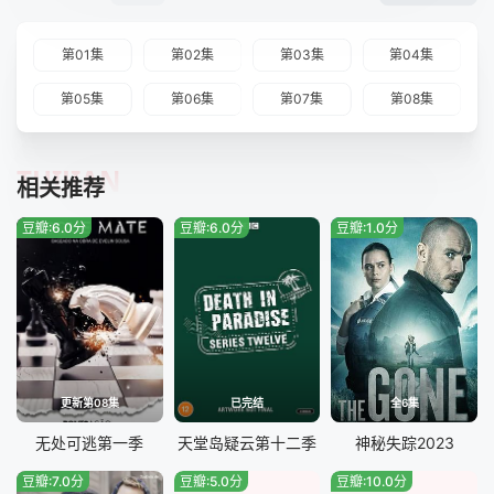
第01集
第02集
第03集
第04集
第05集
第06集
第07集
第08集
TUIJIAN
相关推荐
豆瓣:6.0分
豆瓣:6.0分
豆瓣:1.0分
更新第08集
已完结
全6集
无处可逃第一季
天堂岛疑云第十二季
神秘失踪2023
豆瓣:7.0分
豆瓣:5.0分
豆瓣:10.0分