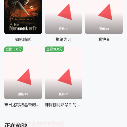
HD中字
更新HD
更新HD
如影随形
执笔为刀
看护者
豆瓣:5.0分
豆瓣:8.0分
更新HD
更新HD
末日迷踪敌基督的崛起
神探伽利略禁断的魔术
ZHENGZAIREYING
正在热映