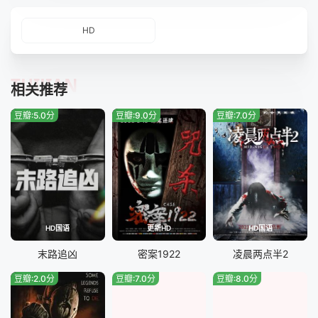
HD
TUIJIAN
相关推荐
豆瓣:5.0分
豆瓣:9.0分
豆瓣:7.0分
HD国语
更新HD
HD国语
末路追凶
密案1922
凌晨两点半2
豆瓣:2.0分
豆瓣:7.0分
豆瓣:8.0分