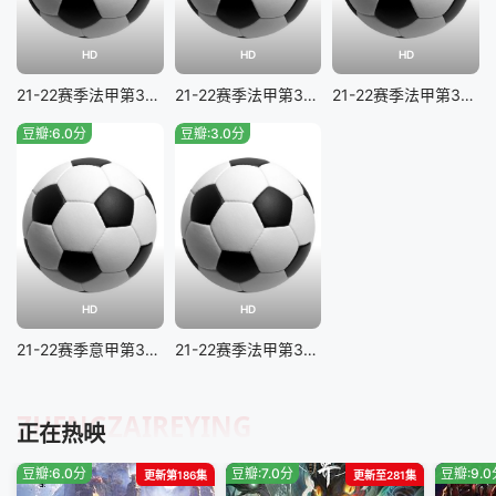
HD
HD
HD
21-22赛季法甲第34轮南特VS波尔多
21-22赛季法甲第34轮雷恩VS洛里昂
21-22赛季法甲第34轮尼斯VS特鲁瓦
豆瓣:6.0分
豆瓣:3.0分
HD
HD
21-22赛季意甲第34轮热那亚VS卡利亚里
21-22赛季法甲第34轮里尔VS斯特拉斯堡
ZHENGZAIREYING
正在热映
豆瓣:6.0分
豆瓣:7.0分
豆瓣:9.
更新第186集
更新至281集