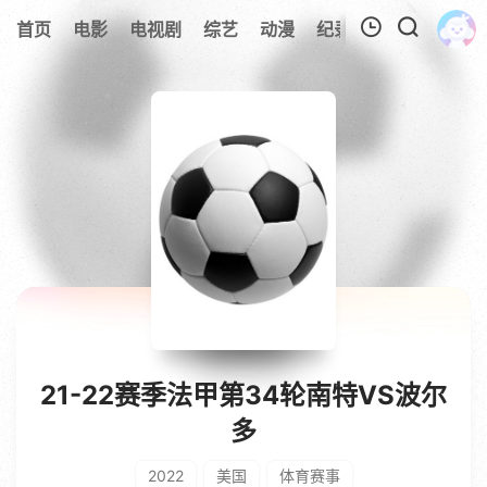
首页
电影
电视剧
综艺
动漫
纪录片
视频短片
我的观影记录
暂无观看影片的记录
21-22赛季法甲第34轮南特VS波尔
多
2022
美国
体育赛事