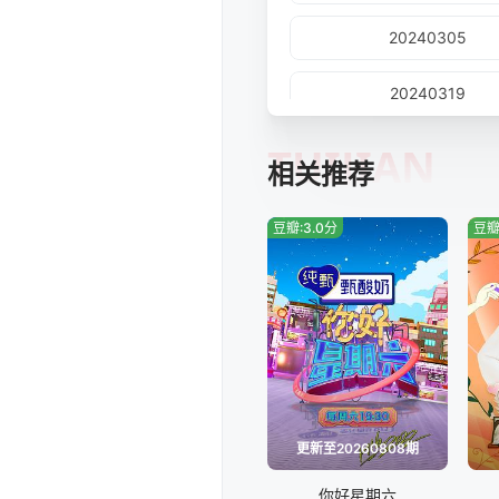
20240305
20240319
TUIJIAN
20240408
相关推荐
20240422
豆瓣:3.0分
豆瓣
20240506
20240520
20240603
20240617
更新至20260808期
20240701
你好星期六