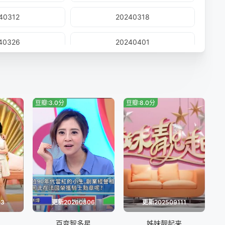
40312
20240318
40326
20240401
40415
20240416
40429
20240430
豆瓣:3.0分
豆瓣:8.0分
40513
20240514
40527
20240528
40610
20240611
40624
20240625
03
更新20260806
更新202509111
40708
20240709
百变智多星
姊妹靓起来