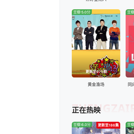
20240715
豆瓣:5.0分
豆瓣
20240729
20240812
20240826
20240909
更新至975期
黄金渔场
同
20240924
20241014
ZHENGZAI
正在热映
20241028
豆瓣:6.0分
豆瓣
更新至186集
20241118