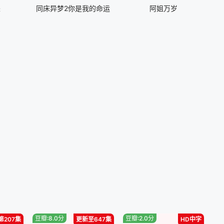
50713
20250720
来
同床异梦2你是我的命运
阿姐万岁
50810
20250817
50914
20250921
51012
20251019
51109
20251116
51207
20251221
60125
20260201
60308
20260315
60405
20260419
豆瓣:8.0分
豆瓣:2.0分
第207集
更新至647集
HD中字