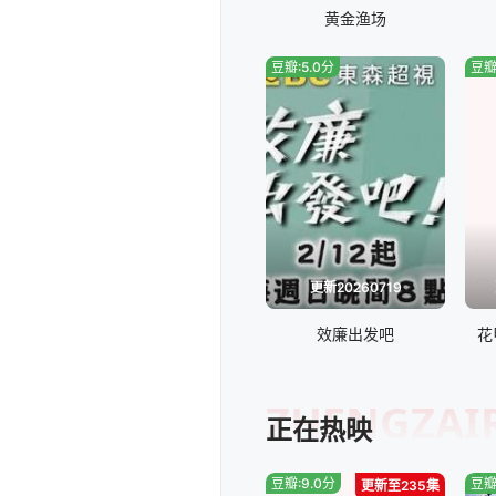
20250615
黄金渔场
20250727
豆瓣:5.0分
豆瓣
20250831
20250928
20251026
20251123
更新20260719
效廉出发吧
花
20251228
20260208
ZHENGZAI
正在热映
20260322
豆瓣:9.0分
豆瓣
更新至235集