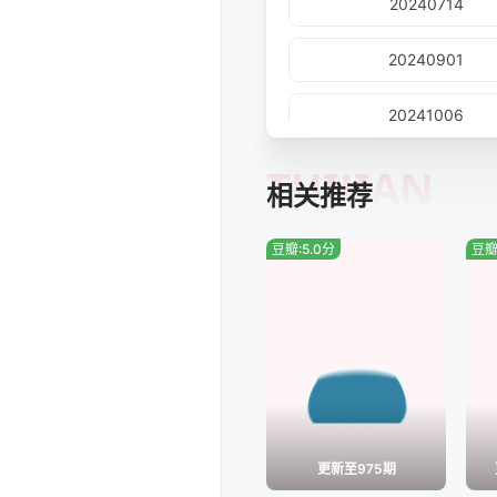
20240714
20240901
20241006
TUIJIAN
20241117
相关推荐
20241222
豆瓣:5.0分
豆瓣
20250126
20250223
20250323
20250511
更新至975期