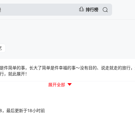
排行榜
艺
是件简单的事，长大了简单是件幸福的事～没有目的、说走就走的旅行，
行，就此展开！
展开全部
01:38，最后更新于18小时前