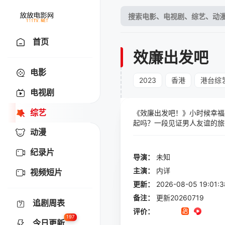
首页
效廉出发吧
电影
2023
香港
港台综
电视剧
综艺
《效廉出发吧！》小时候幸福
起吗？一段见证男人友谊的旅
动漫
纪录片
导演：
未知
主演：
内详
视频短片
更新：
2026-08-05 19:
备注：
更新20260719
追剧周表
评价：
197
今日更新