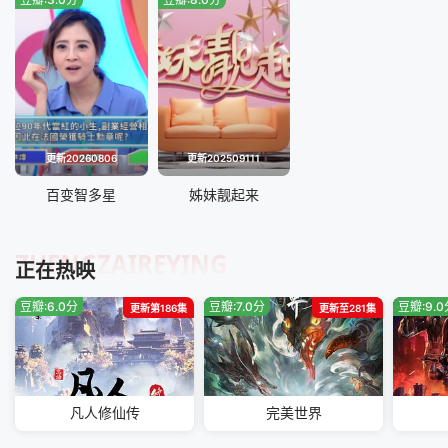
20230501期
20230504期
20230515
20230518
20230522
20230525
20230529
20230601
更新20260806
更新202509111
20230608
20230612
百变智多星
姊妹靓起来
20230615
20230619
ZHENGZAIREYING
正在热映
20230622
20230626
豆瓣:6.0分
豆瓣:7.0分
豆瓣:9.
更新第186集
更新至281集
20230629
20230703
20230706
20230710
凡人修仙传
完美世界
20230717
20230720