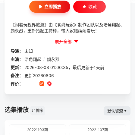
立即播放
收藏
《闹着玩视界旅游》由《食尚玩家》制作团队以及浩角翔起、
颜永烈，重新拾起主持棒，带大家继续闹着玩！
展开全部
导演：
未知
主演：
浩角翔起
/
颜永烈
更新：
2026-08-08 01:00:35，最后更新于1天前
备注：
更新20260806
评价：
选集播放
默认资源
排序
20221103期
20221107期