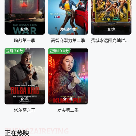
全6集
更新至01集
全8集
暗战第一季
高智商潜力第二季
费城永远阳光灿烂第十六季
豆瓣:7.0分
豆瓣:10.0分
全9集
全13集
塔尔萨之王
功夫第二季
ZHENGZAIREYING
正在热映