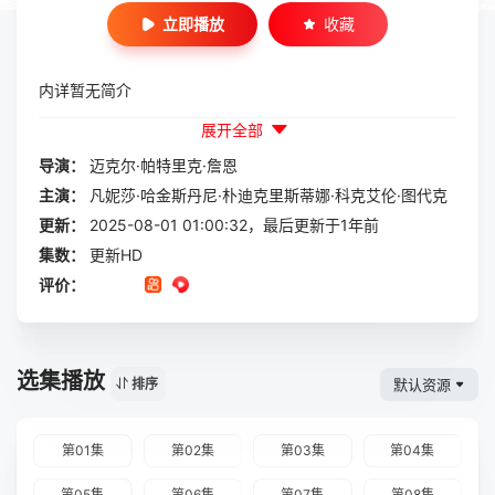
立即播放
收藏
内详暂无简介
展开全部
导演：
迈克尔·帕特里克·詹恩
主演：
凡妮莎·哈金斯丹尼·朴迪克里斯蒂娜·科克艾伦·图代克
更新：
2025-08-01 01:00:32，最后更新于1年前
集数：
更新HD
评价：
选集播放
默认资源
排序
第01集
第02集
第03集
第04集
第05集
第06集
第07集
第08集