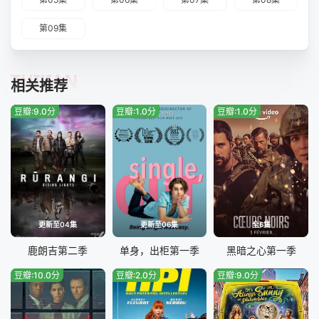
第09集
TUIJIAN
相关推荐
豆瓣:9.0分
豆瓣:1.0分
豆瓣:1.0分
更新至04集
更新至06集
全6集
鹿朗吉第二季
单身，出柜第一季
黑暗之心第一季
豆瓣:10.0分
豆瓣:2.0分
豆瓣:9.0分