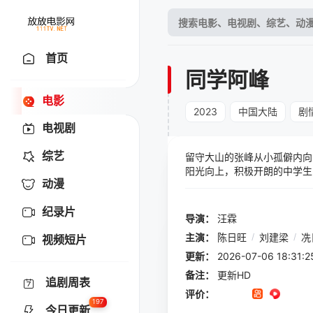
首页
同学阿峰
电影
2023
中国大陆
剧
电视剧
综艺
留守大山的张峰从小孤僻内向
阳光向上，积极开朗的中学生
动漫
纪录片
导演：
汪霖
主演：
陈日旺
/
刘建梁
/
冼
视频短片
更新：
2026-07-06 18:
备注：
更新HD
追剧周表
评价：
197
今日更新