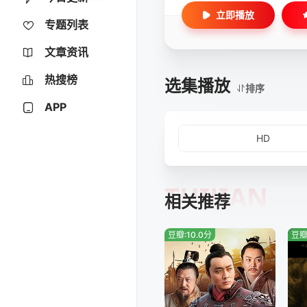
立即播放
专题列表
文章资讯
热搜榜
选集播放
排序
APP
HD
TUIJIAN
相关推荐
豆瓣:10.0分
豆瓣