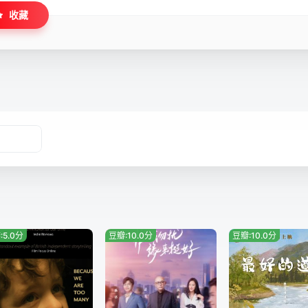
收藏
:5.0分
豆瓣:10.0分
豆瓣:10.0分