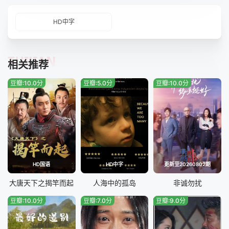
HD中字
TUIJIAN
相关推荐
豆瓣:10.0分
豆瓣:5.0分
豆瓣:10.0分
HD国语
HD中字
更新至20260802期
大唐天下之揭竿而起
人海中的孤岛
非诚勿扰
豆瓣:10.0分
豆瓣:7.0分
豆瓣:9.0分