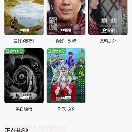
HD国语
HD国语
HD国语
最好的道别
你好，珠峰
意料之外
豆瓣:3.0分
豆瓣:2.0分
HD国语
HD国语
黑白桎梏
新铁弓缘
ZHENGZAIREYING
正在热映