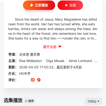
立即播放
收藏
Since the death of Jesus, Mary Magdalene has withd
rawn from the world. Her hair has turned white, she eats
berries, drinks rain water and sleeps among the trees. Alo
ne in the heart of the forest, she remembers her lost love.
She looks for a way to find him.——Under the rain, in the
wind or in the mist, through forests and caves, little by littl
展开全部
e, one shot after the other, a de...
导演：
达米恩·曼尼弗
主演：
Elsa Wolliaston
/
Olga Mouak
/
Aimie Lombard
/
Saphi
更新：
2026-04-05 17:00:23，最后更新于4月前
片长：
HD中字
评价：
选集播放
1080p
排序