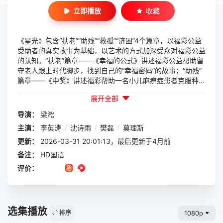
立即播放
收藏
《星光》包含“扶老”“助残”“救孤”“济困”4个篇章，以福彩公益
受助者的真实故事为基础，以艺术的方式加深受众对福彩公益
的认知。“扶老”篇章——《幸福的公式》讲述福彩公益帮助留
守老人跟上时代脚步，找到自己的“幸福密码”的故事；“助残”
篇章——《中奖》讲述福彩帮助一名小儿麻痹症患者克服种种
困难最终成为自食其力的福彩销售站店主后，他又将这种爱心
展开全部
进行传递、帮助创业失败的年轻人重整旗鼓的故事；“救孤”篇
章——《安心》讲述在福利院工作人员和同学的帮助下，一个
导演：
梁淞
失去家人的小男孩走出阴霾，收获“另一个家”的故事；“济困”
主演：
李英涛
/
沈诗雨
/
樊磊
/
莫理斯
篇章——《阳光背后》讲述福彩公益帮助贫困人士找回自信坚
定前行的故事。
更新：
2026-03-31 20:01:13，最后更新于4月前
备注：
HD国语
评价：
选集播放
1080p
排序