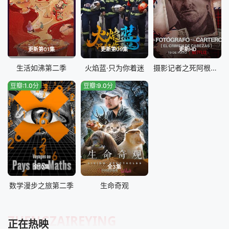
更新第01集
更新第09集
更新HD
生活如沸第二季
火焰蓝·只为你着迷
摄影记者之死阿根廷黑金政治
豆瓣:1.0分
豆瓣:9.0分
全10集
全3集
数学漫步之旅第二季
生命奇观
ZHENGZAIREYING
正在热映