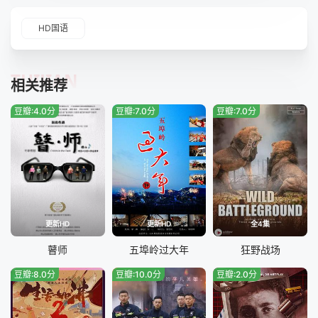
HD国语
TUIJIAN
相关推荐
豆瓣:4.0分
豆瓣:7.0分
豆瓣:7.0分
更新HD
更新HD
全4集
瞽师
五埠岭过大年
狂野战场
豆瓣:8.0分
豆瓣:10.0分
豆瓣:2.0分