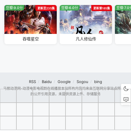
豆瓣:9.0分
豆瓣:6.0分
豆瓣:7.0
更新至235集
更新第185集
吞噬星空
凡人修仙传
RSS
Baidu
Google
Sogou
bing
马猴动漫网-动漫电影电视剧在线播放本站所有内容均来自互联网分享站点所提供
的公开引用资源，未提供资源上传、存储服务