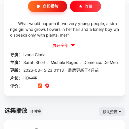
立即播放
收藏
What would happen if two very young people, a stra
nge girl who grows flowers in her hair and a lonely boy wh
o speaks only with plants, met?
展开全部
导演：
Ivana Gloria
主演：
Sarah Short
/
Michele Ragno
/
Domenico De Meo
更新：
2026-03-15 23:01:13，最后更新于4月前
片长：
HD中字
评价：
选集播放
默认资源
排序