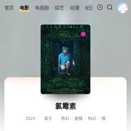
首页
电影
电视剧
综艺
动漫
纪录片
视频短片
我的观影记录
暂无观看影片的记录
氯霉素
2023
其它
奇幻
剧情
科幻
情
/
/
/