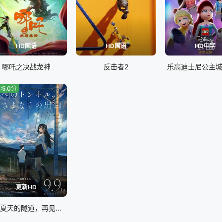
HD国语
HD国语
HD中字
哪吒之决战龙神
反击者2
乐高迪士尼公主
:5.0分
更新HD
通往夏天的隧道，再见的出口日语