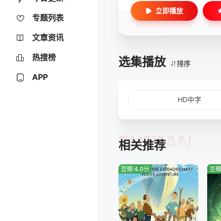
立即播放
专题列表
文章资讯
热搜榜
选集播放
排序
APP
HD中字
TUIJIAN
相关推荐
豆瓣:4.0分
豆瓣