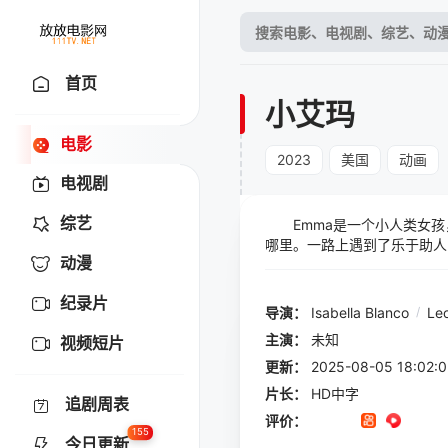
首页
小艾玛
电影
2023
美国
动画
电视剧
综艺
Emma是一个小人类女孩
哪里。一路上遇到了乐于助人
动漫
当他们发现一整座由微小人类
纪录片
导演：
Isabella Blanco
/
Le
主演：
未知
视频短片
更新：
2025-08-05 18:
片长：
HD中字
追剧周表
评价：
155
今日更新