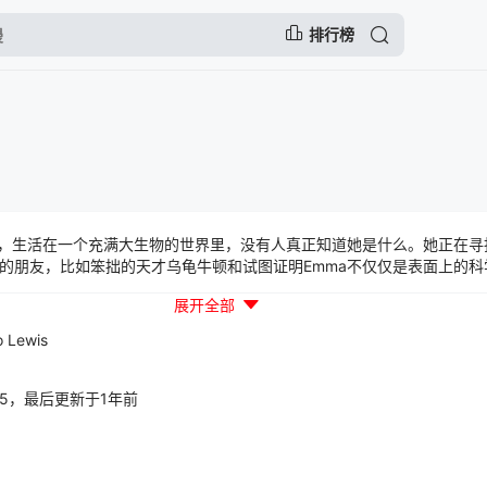
排行榜
，生活在一个充满大生物的世界里，没有人真正知道她是什么。她正在寻
的朋友，比如笨拙的天才乌龟牛顿和试图证明Emma不仅仅是表面上的科
组成的岛屿和一个狡猾的阴谋时，他们将如何共同拯救这一天？
展开全部
o Lewis
02:05，最后更新于1年前