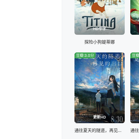
HD中字
探险小狗媞蒂娜
豆瓣:3.0分
豆瓣
更新HD
通往夏天的隧道，再见的出口国语