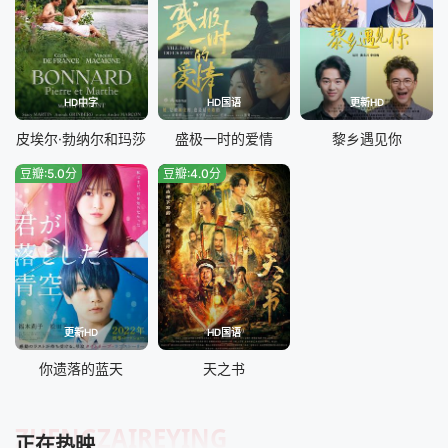
HD中字
HD国语
更新HD
皮埃尔·勃纳尔和玛莎
盛极一时的爱情
黎乡遇见你
豆瓣:5.0分
豆瓣:4.0分
更新HD
HD国语
你遗落的蓝天
天之书
ZHENGZAIREYING
正在热映