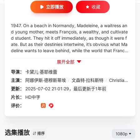
立即播放
收藏
1947. On a beach in Normandy, Madeleine, a waitress an
d young mother, meets François, a wealthy, and cultivate
d student. They hit it off immediately, as though it were f
ate. But as their destinies intertwine, it’s obvious what Ma
deline wants to leave behind, while the world that Francoi
s is running from is only slowly revealed.
展开全部
导演：
卡黛儿·基耶维蕾
主演：
阿娜伊斯·德穆斯蒂埃
/
文森特·拉科斯特
/
Christian Starr Lassen
更新：
2025-07-02 21:01:29，最后更新于1年前
片长：
HD中字
评价：
选集播放
1080p
排序