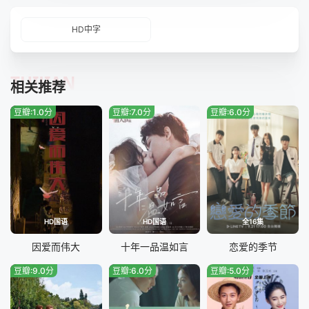
HD中字
TUIJIAN
相关推荐
豆瓣:1.0分
豆瓣:7.0分
豆瓣:6.0分
HD国语
HD国语
全16集
因爱而伟大
十年一品温如言
恋爱的季节
豆瓣:9.0分
豆瓣:6.0分
豆瓣:5.0分