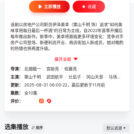
立即播放
收藏
该剧以房地产公司职员伊泽美幸（栗山千明 饰）追求"如何美
味享用每日最后一杯酒"的日常为主线，自2022年首季开播后
每年推出新作。新季中，美幸将面临更多环境变化：竞争对手
房产公司登场、新便利店开业、商店街加入新成员，她对晚酌
的热情也将再度升级。
展开全部
导演：
北畑龍一
/
宫胁亮
/
佐藤亮
主演：
栗山千明
/
武田航平
/
辻凪子
/
冈山天音
/
马场裕之
/
更新：
2025-08-31 06:00:22，最后更新于11月前
集数：
全10集
评价：
选集播放
默认资源
排序