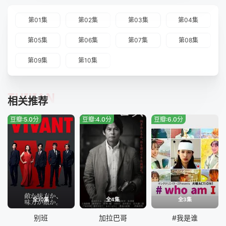
第01集
第02集
第03集
第04集
第05集
第06集
第07集
第08集
第09集
第10集
TUIJIAN
相关推荐
豆瓣:5.0分
豆瓣:4.0分
豆瓣:6.0分
全10集
全4集
全3集
别班
加拉巴哥
#我是谁