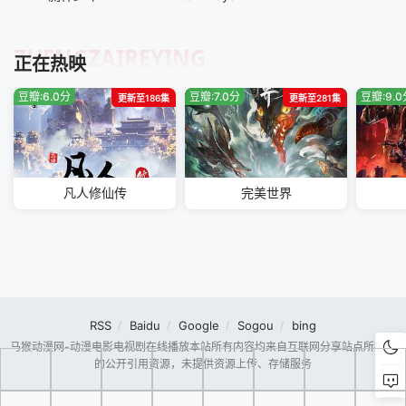
ZHENGZAIREYING
正在热映
豆瓣:6.0分
豆瓣:7.0分
豆瓣:9.
更新至186集
更新至281集
凡人修仙传
完美世界
RSS
Baidu
Google
Sogou
bing
马猴动漫网-动漫电影电视剧在线播放本站所有内容均来自互联网分享站点所提供
的公开引用资源，未提供资源上传、存储服务