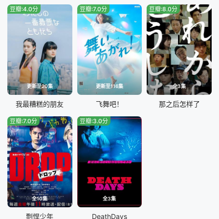
豆瓣:4.0分
豆瓣:7.0分
豆瓣:8.0分
更新至20集
更新至116集
全3集
我最糟糕的朋友
飞舞吧！
那之后怎样了
豆瓣:7.0分
豆瓣:3.0分
全10集
全3集
剽悍少年
DeathDays