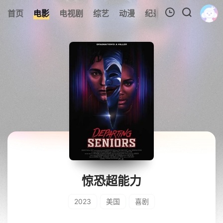
首页
电影
电视剧
综艺
动漫
纪录片
视频短片
我的观影记录
暂无观看影片的记录
惊恐超能力
2023
美国
喜剧