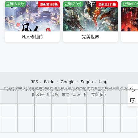
豆瓣:6.0分
豆瓣:7.0分
豆瓣:9.
更新第186集
更新至281集
凡人修仙传
完美世界
RSS
Baidu
Google
Sogou
bing
马猴动漫网-动漫电影电视剧在线播放本站所有内容均来自互联网分享站点所提供
的公开引用资源，未提供资源上传、存储服务