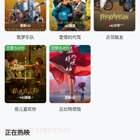
更新HD
HD国语
HD中字
筑梦乐队
爱情的代驾
近邻敌友
豆瓣:5.0分
豆瓣:6.0分
HD国语
更新HD
倍儿喜欢你
丘比特烦恼
ZHENGZAIREYING
正在热映