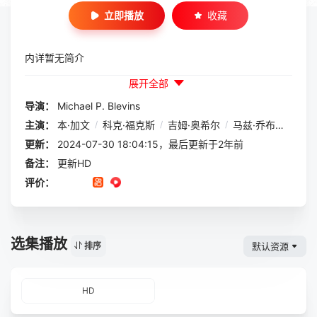
立即播放
收藏
内详暂无简介
展开全部
导演：
Michael P. Blevins
主演：
本·加文
/
科克·福克斯
/
吉姆·奥希尔
/
马兹·乔布拉尼
/
K
更新：
2024-07-30 18:04:15，最后更新于2年前
备注：
更新HD
评价：
选集播放
默认资源
排序
HD