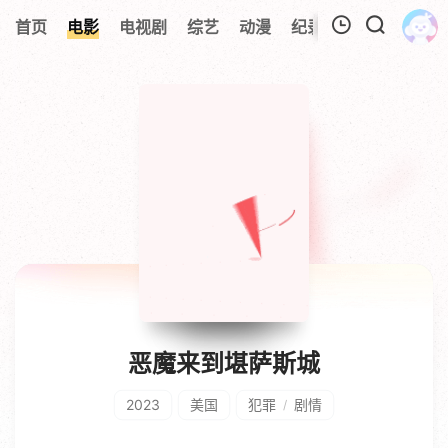
首页
电影
电视剧
综艺
动漫
纪录片
视频短片
我的观影记录
暂无观看影片的记录
恶魔来到堪萨斯城
2023
美国
犯罪
剧情
/