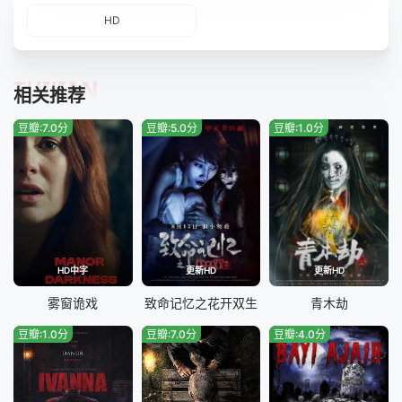
HD
TUIJIAN
相关推荐
豆瓣:7.0分
豆瓣:5.0分
豆瓣:1.0分
HD中字
更新HD
更新HD
雾窗诡戏
致命记忆之花开双生
青木劫
豆瓣:1.0分
豆瓣:7.0分
豆瓣:4.0分