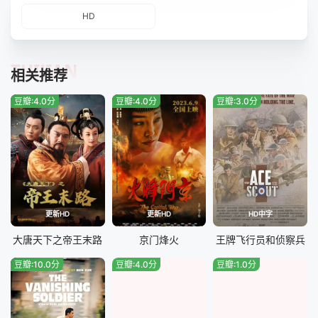
HD
TUIJIAN
相关推荐
豆瓣:4.0分
豆瓣:4.0分
豆瓣:3.0分
更新HD
更新HD
HD中字
大唐天下之帝王末路
京门烽火
王牌飞行员和侦察兵
豆瓣:10.0分
豆瓣:4.0分
豆瓣:1.0分