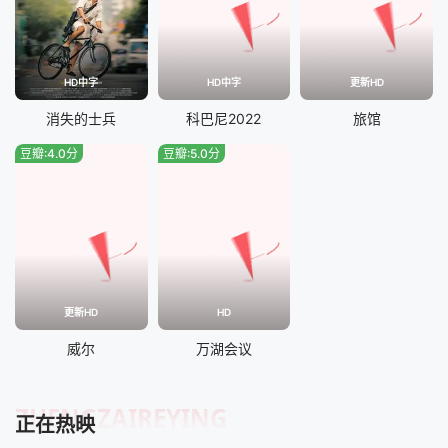
HD中字
HD中字
更新HD
消失的士兵
科巴尼2022
旅馆
豆瓣:4.0分
豆瓣:5.0分
更新HD
HD
威尔
万湖会议
ZHENGZAIREYING
正在热映