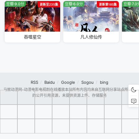
豆瓣:9.0分
豆瓣:6.0分
豆瓣:7.0
更新至235集
更新第185集
吞噬星空
凡人修仙传
RSS
Baidu
Google
Sogou
bing
马猴动漫网-动漫电影电视剧在线播放本站所有内容均来自互联网分享站点所提供
的公开引用资源，未提供资源上传、存储服务