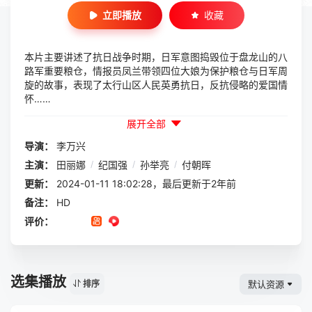
立即播放
收藏
本片主要讲述了抗日战争时期，日军意图捣毁位于盘龙山的八
路军重要粮仓，情报员凤兰带领四位大娘为保护粮仓与日军周
旋的故事，表现了太行山区人民英勇抗日，反抗侵略的爱国情
怀……
展开全部
导演：
李万兴
主演：
田丽娜
/
纪国强
/
孙举亮
/
付朝晖
更新：
2024-01-11 18:02:28，最后更新于2年前
备注：
HD
评价：
选集播放
默认资源
排序