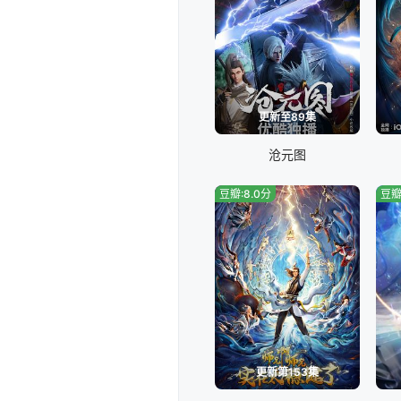
更新至89集
沧元图
豆瓣:8.0分
豆瓣
更新第153集