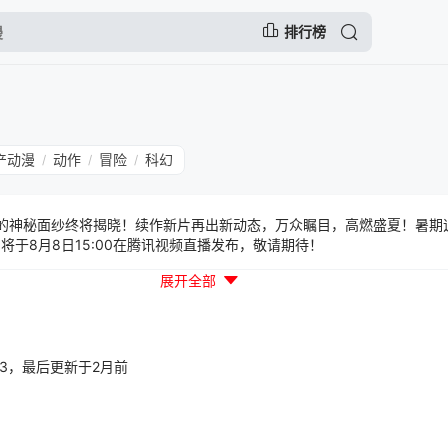
排行榜
产动漫
动作
冒险
科幻
/
/
/
IP的神秘面纱终将揭晓！续作新片再出新动态，万众瞩目，高燃盛夏！暑期
将于8月8日15:00在腾讯视频直播发布，敬请期待！
展开全部
07:43，最后更新于2月前