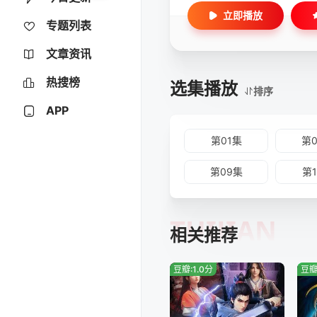
立即播放
专题列表
文章资讯
热搜榜
选集播放
排序
APP
第01集
第
第09集
第
TUIJIAN
相关推荐
豆瓣:1.0分
豆瓣