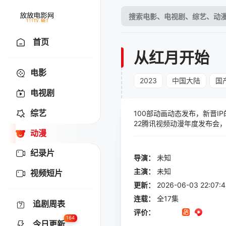
首页
从红月开始
电影
2023
中国大陆
国
电视剧
综艺
100部动画动态发布，新晋
22腾讯视频动漫年度发布会，
动漫
纪录片
导演：
未知
主演：
未知
视频短片
更新：
2026-06-03 22:
连载：
全17集
追剧周表
评价：
164
今日更新