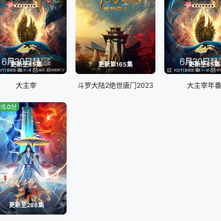
更新至85集
更新第165集
更新至85集
大主宰
斗罗大陆2绝世唐门2023
大主宰年
:5.0分
更新至288集