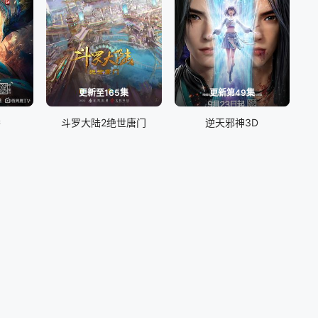
更新至165集
更新第49集
番
斗罗大陆2绝世唐门
逆天邪神3D