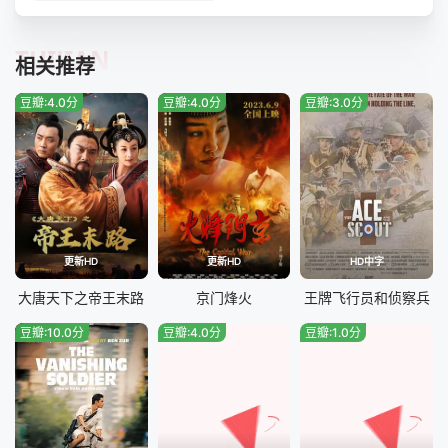
TUIJIAN
相关推荐
豆瓣:4.0分
豆瓣:4.0分
豆瓣:3.0分
更新HD
更新HD
HD中字
大唐天下之帝王末路
京门烽火
王牌飞行员和侦察兵
豆瓣:10.0分
豆瓣:4.0分
豆瓣:1.0分