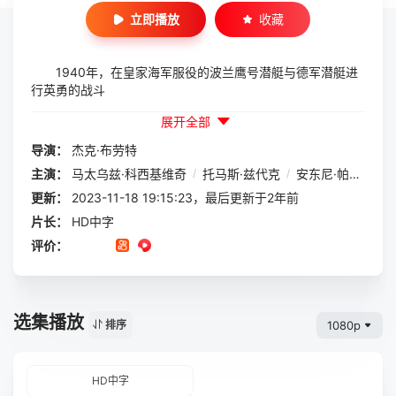
立即播放
收藏
1940年，在皇家海军服役的波兰鹰号潜艇与德军潜艇进
行英勇的战斗
展开全部
导演：
杰克·布劳特
主演：
马太乌兹·科西基维奇
/
托马斯·兹代克
/
安东尼·帕利基
更新：
2023-11-18 19:15:23，最后更新于2年前
片长：
HD中字
评价：
选集播放
1080p
排序
HD中字