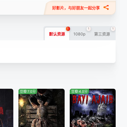
好影片，与好朋友一起分享
1
1
1
默认资源
1080p
第三资源
豆瓣:7.0分
豆瓣:4.0分