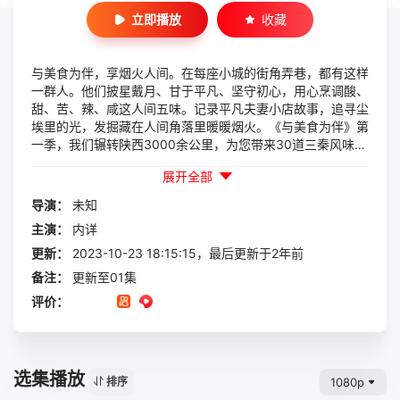
立即播放
收藏
与美食为伴，享烟火人间。在每座小城的街角弄巷，都有这样
一群人。他们披星戴月、甘于平凡、坚守初心，用心烹调酸、
甜、苦、辣、咸这人间五味。记录平凡夫妻小店故事，追寻尘
埃里的光，发掘藏在人间角落里暖暖烟火。《与美食为伴》第
一季，我们辗转陕西3000余公里，为您带来30道三秦风味与
凡人故事。
展开全部
导演：
未知
主演：
内详
更新：
2023-10-23 18:15:15，最后更新于2年前
备注：
更新至01集
评价：
选集播放
1080p
排序