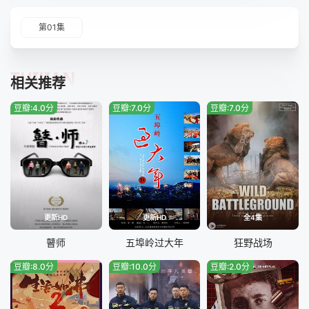
第01集
TUIJIAN
相关推荐
豆瓣:4.0分
豆瓣:7.0分
豆瓣:7.0分
更新HD
更新HD
全4集
瞽师
五埠岭过大年
狂野战场
豆瓣:8.0分
豆瓣:10.0分
豆瓣:2.0分