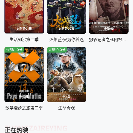
更新第01集
更新第09集
更新HD
生活如沸第二季
火焰蓝·只为你着迷
摄影记者之死阿根廷黑金政治
豆瓣:1.0分
豆瓣:9.0分
全10集
全3集
数学漫步之旅第二季
生命奇观
ZHENGZAIREYING
正在热映