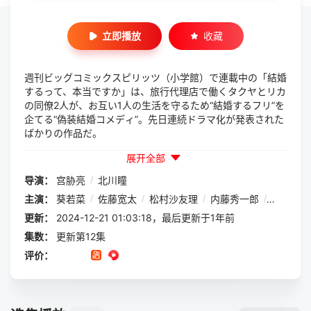
立即播放
收藏
週刊ビッグコミックスピリッツ（小学館）で連載中の「結婚
するって、本当ですか」は、旅行代理店で働くタクヤとリカ
の同僚2人が、お互い1人の生活を守るため“結婚するフリ”を
企てる“偽装結婚コメディ”。先日連続ドラマ化が発表された
ばかりの作品だ。
展开全部
导演：
宫胁亮
/
北川瞳
主演：
葵若菜
/
佐藤宽太
/
松村沙友理
/
内藤秀一郎
/
高井佳佑
更新：
2024-12-21 01:03:18，最后更新于1年前
集数：
更新第12集
评价：