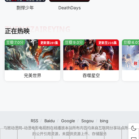
剽悍少年
DeathDays
ZHENGZAIREYING
正在热映
豆瓣:7.0分
豆瓣:9.0分
豆瓣:6.
更新第281集
更新至235集
完美世界
吞噬星空
RSS
Baidu
Google
Sogou
bing
马猴动漫网-动漫电影电视剧在线播放本站所有内容均来自互联网分享站点所提供
的公开引用资源，未提供资源上传、存储服务