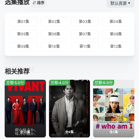
选集播放
默认资源
排序
第01集
第02集
第03集
第04集
第05集
第06集
第07集
第08集
第09集
第10集
第11集
第12集
TUIJIAN
相关推荐
豆瓣:5.0分
豆瓣:4.0分
豆瓣:6.0分
全10集
全4集
全3集