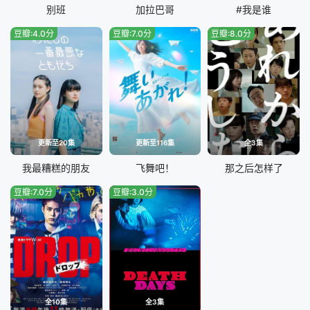
别班
加拉巴哥
#我是谁
豆瓣:4.0分
豆瓣:7.0分
豆瓣:8.0分
更新至20集
更新至116集
全3集
我最糟糕的朋友
飞舞吧！
那之后怎样了
豆瓣:7.0分
豆瓣:3.0分
全10集
全3集