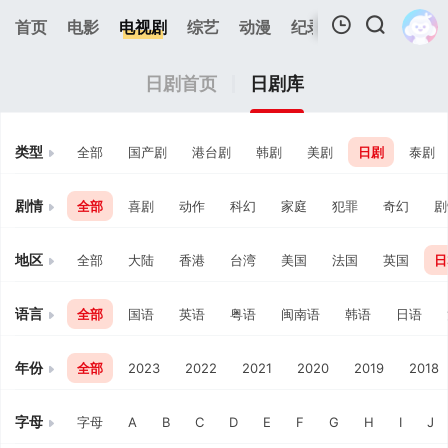
首页
电影
电视剧
综艺
动漫
纪录片
视频短片
我的观影记录
日剧首页
日剧库
类型
全部
国产剧
港台剧
韩剧
美剧
日剧
泰剧
剧情
全部
喜剧
动作
科幻
家庭
犯罪
奇幻
剧
暂无观看影片的记录
地区
全部
大陆
香港
台湾
美国
法国
英国
日
语言
全部
国语
英语
粤语
闽南语
韩语
日语
年份
全部
2023
2022
2021
2020
2019
2018
字母
字母
A
B
C
D
E
F
G
H
I
J