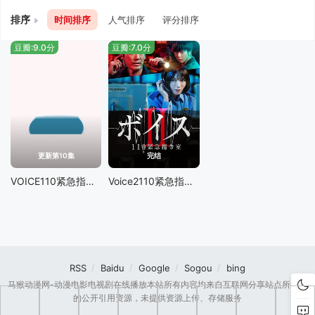
排序
时间排序
人气排序
评分排序
豆瓣:9.0分
豆瓣:7.0分
更新第10集
完结
VOICE110紧急指令室
Voice2110紧急指令室
RSS
Baidu
Google
Sogou
bing
马猴动漫网-动漫电影电视剧在线播放本站所有内容均来自互联网分享站点所提供
的公开引用资源，未提供资源上传、存储服务