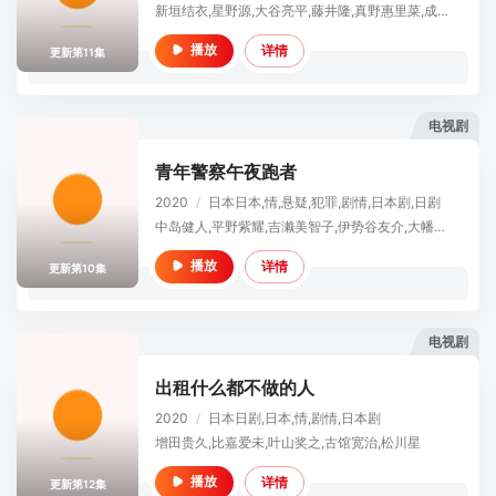
新垣结衣,星野源,大谷亮平,藤井隆,真野惠里菜,成田凌,山贺琴子,宇梶刚士,富田靖子,古田新太,石田百合子,细田善彦,古馆宽治,叶山奖之
详情
播放
更新第11集
电视剧
青年警察午夜跑者
2020
/
日本
日本,情,悬疑,犯罪,剧情,日本剧,日剧
中岛健人,平野紫耀,吉濑美智子,伊势谷友介,大幡诗绘理,叶山奖之,竹内爱纱,传谷英里香,中村友理,原田泰造,真木阳子,东根作寿英,片冈礼子,铃木梨央,上白石萌音,加藤雅也
详情
播放
更新第10集
电视剧
出租什么都不做的人
2020
/
日本
日剧,日本,情,剧情,日本剧
增田贵久,比嘉爱未,叶山奖之,古馆宽治,松川星
详情
播放
更新第12集